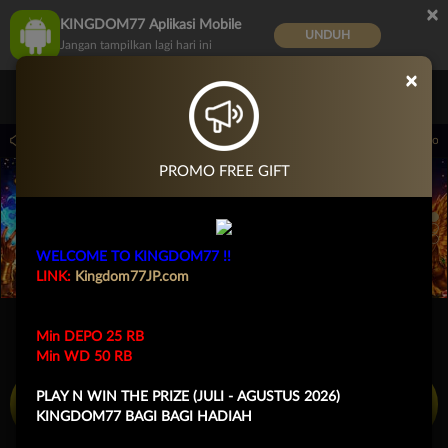
×
KINGDOM77 Aplikasi Mobile
UNDUH
Jangan tampilkan lagi hari ini
×
Masuk
Daftar
pai 16.00.00. Selama waktu ini, CQ9 permainan tidak akan tersedia. Kami memohon
PROMO FREE GIFT
WELCOME TO KINGDOM77 !!
LINK:
Kingdom77JP.com
Min DEPO 25 RB
JACKPOT
PLAY
Min WD 50 RB
IDR
12,733,472,364
PLAY N WIN THE PRIZE (JULI - AGUSTUS 2026)
KINGDOM77 BAGI BAGI HADIAH