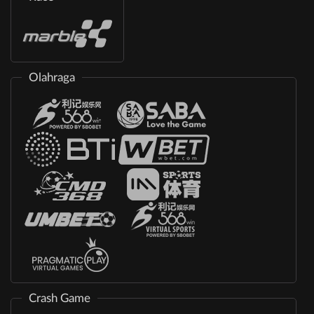
Olahraga
Crash Game