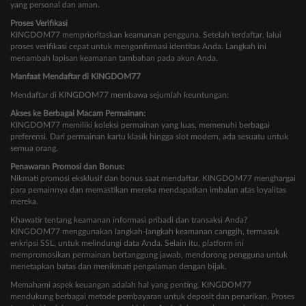
yang personal dan aman.
Proses Verifikasi
KINGDOM77 memprioritaskan keamanan pengguna. Setelah terdaftar, lalui
proses verifikasi cepat untuk mengonfirmasi identitas Anda. Langkah ini
menambah lapisan keamanan tambahan pada akun Anda.
Manfaat Mendaftar di KINGDOM77
Mendaftar di KINGDOM77 membawa sejumlah keuntungan:
Akses ke Berbagai Macam Permainan:
KINGDOM77 memiliki koleksi permainan yang luas, memenuhi berbagai
preferensi. Dari permainan kartu klasik hingga slot modern, ada sesuatu untuk
semua orang.
Penawaran Promosi dan Bonus:
Nikmati promosi eksklusif dan bonus saat mendaftar. KINGDOM77 menghargai
para pemainnya dan memastikan mereka mendapatkan imbalan atas loyalitas
mereka.
Khawatir tentang keamanan informasi pribadi dan transaksi Anda?
KINGDOM77 menggunakan langkah-langkah keamanan canggih, termasuk
enkripsi SSL, untuk melindungi data Anda. Selain itu, platform ini
mempromosikan permainan bertanggung jawab, mendorong pengguna untuk
menetapkan batas dan menikmati pengalaman dengan bijak.
Memahami aspek keuangan adalah hal yang penting. KINGDOM77
mendukung berbagai metode pembayaran untuk deposit dan penarikan. Proses