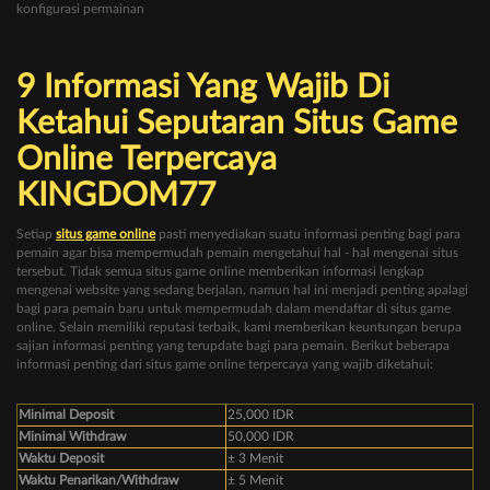
konfigurasi permainan
9 Informasi Yang Wajib Di
Ketahui Seputaran Situs Game
Online Terpercaya
KINGDOM77
Setiap
situs game online
pasti menyediakan suatu informasi penting bagi para
pemain agar bisa mempermudah pemain mengetahui hal - hal mengenai situs
tersebut. Tidak semua situs game online memberikan informasi lengkap
mengenai website yang sedang berjalan, namun hal ini menjadi penting apalagi
bagi para pemain baru untuk mempermudah dalam mendaftar di situs game
online. Selain memiliki reputasi terbaik, kami memberikan keuntungan berupa
sajian informasi penting yang terupdate bagi para pemain. Berikut beberapa
informasi penting dari situs game online terpercaya yang wajib diketahui:
Minimal Deposit
25,000 IDR
Minimal Withdraw
50,000 IDR
Waktu Deposit
± 3 Menit
Waktu Penarikan/Withdraw
± 5 Menit