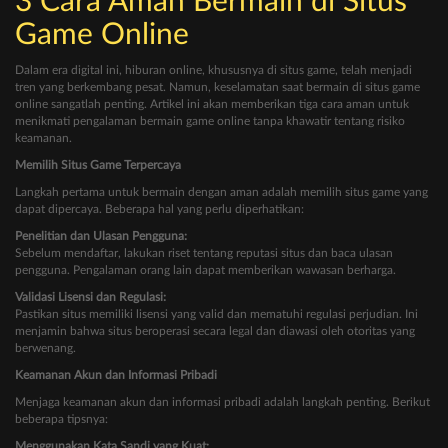
3 Cara Aman Bermain di Situs
Game Online
Dalam era digital ini, hiburan online, khususnya di situs game, telah menjadi
tren yang berkembang pesat. Namun, keselamatan saat bermain di situs game
online sangatlah penting. Artikel ini akan memberikan tiga cara aman untuk
menikmati pengalaman bermain game online tanpa khawatir tentang risiko
keamanan.
Memilih Situs Game Terpercaya
Langkah pertama untuk bermain dengan aman adalah memilih situs game yang
dapat dipercaya. Beberapa hal yang perlu diperhatikan:
Penelitian dan Ulasan Pengguna:
Sebelum mendaftar, lakukan riset tentang reputasi situs dan baca ulasan
pengguna. Pengalaman orang lain dapat memberikan wawasan berharga.
Validasi Lisensi dan Regulasi:
Pastikan situs memiliki lisensi yang valid dan mematuhi regulasi perjudian. Ini
menjamin bahwa situs beroperasi secara legal dan diawasi oleh otoritas yang
berwenang.
Keamanan Akun dan Informasi Pribadi
Menjaga keamanan akun dan informasi pribadi adalah langkah penting. Berikut
beberapa tipsnya:
Menggunakan Kata Sandi yang Kuat: