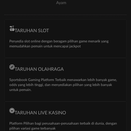
Ayam
TARUHAN SLOT
Penyedia slot online dengan beragam pilihan game menarik yang
memudahkan pemain untuk mencapai jackpot
TARUHAN OLAHRAGA
Sportsbook Gaming Platform Terbaik menawarkan lebih banyak game,
odds yang lebih tinggi, dan menyediakan pilihan yang lebih banyak
untuk pemain.
TARUHAN LIVE KASINO
Platform Pilihan bagi perusahaan-perusahaan terbaik di dunia, dengan
pilihan variasi game terbanyak