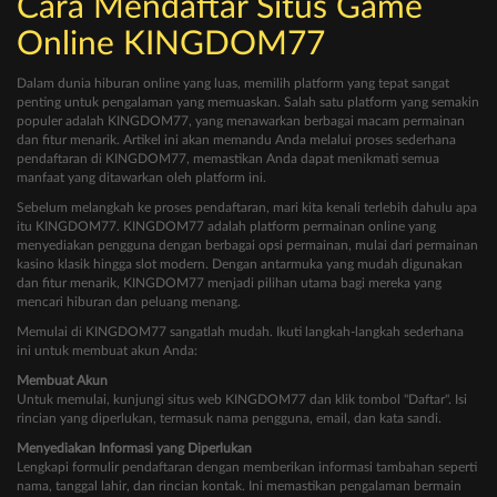
Cara Mendaftar Situs Game
Online KINGDOM77
Dalam dunia hiburan online yang luas, memilih platform yang tepat sangat
penting untuk pengalaman yang memuaskan. Salah satu platform yang semakin
populer adalah KINGDOM77, yang menawarkan berbagai macam permainan
dan fitur menarik. Artikel ini akan memandu Anda melalui proses sederhana
pendaftaran di KINGDOM77, memastikan Anda dapat menikmati semua
manfaat yang ditawarkan oleh platform ini.
Sebelum melangkah ke proses pendaftaran, mari kita kenali terlebih dahulu apa
itu KINGDOM77. KINGDOM77 adalah platform permainan online yang
menyediakan pengguna dengan berbagai opsi permainan, mulai dari permainan
kasino klasik hingga slot modern. Dengan antarmuka yang mudah digunakan
dan fitur menarik, KINGDOM77 menjadi pilihan utama bagi mereka yang
mencari hiburan dan peluang menang.
Memulai di KINGDOM77 sangatlah mudah. Ikuti langkah-langkah sederhana
ini untuk membuat akun Anda:
Membuat Akun
Untuk memulai, kunjungi situs web KINGDOM77 dan klik tombol "Daftar". Isi
rincian yang diperlukan, termasuk nama pengguna, email, dan kata sandi.
Menyediakan Informasi yang Diperlukan
Lengkapi formulir pendaftaran dengan memberikan informasi tambahan seperti
nama, tanggal lahir, dan rincian kontak. Ini memastikan pengalaman bermain