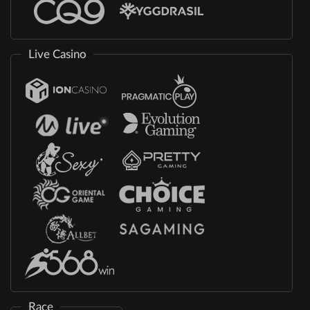
Live Casino
Race