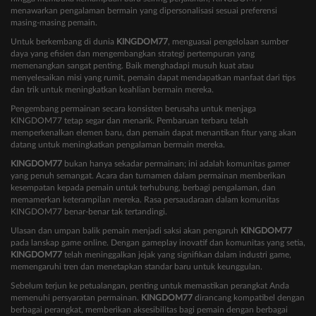
menawarkan pengalaman bermain yang dipersonalisasi sesuai preferensi
masing-masing pemain.
Untuk berkembang di dunia
KINGDOM77
, menguasai pengelolaan sumber
daya yang efisien dan mengembangkan strategi pertempuran yang
memenangkan sangat penting. Baik menghadapi musuh kuat atau
menyelesaikan misi yang rumit, pemain dapat mendapatkan manfaat dari tips
dan trik untuk meningkatkan keahlian bermain mereka.
Pengembang permainan secara konsisten berusaha untuk menjaga
KINGDOM77 tetap segar dan menarik. Pembaruan terbaru telah
memperkenalkan elemen baru, dan pemain dapat menantikan fitur yang akan
datang untuk meningkatkan pengalaman bermain mereka.
KINGDOM77
bukan hanya sekadar permainan; ini adalah komunitas gamer
yang penuh semangat. Acara dan turnamen dalam permainan memberikan
kesempatan kepada pemain untuk terhubung, berbagi pengalaman, dan
memamerkan keterampilan mereka. Rasa persaudaraan dalam komunitas
KINGDOM77 benar-benar tak tertandingi.
Ulasan dan umpan balik pemain menjadi saksi akan pengaruh
KINGDOM77
pada lanskap game online. Dengan gameplay inovatif dan komunitas yang setia,
KINGDOM77
telah meninggalkan jejak yang signifikan dalam industri game,
memengaruhi tren dan menetapkan standar baru untuk keunggulan.
Sebelum terjun ke petualangan, penting untuk memastikan perangkat Anda
memenuhi persyaratan permainan.
KINGDOM77
dirancang kompatibel dengan
berbagai perangkat, memberikan aksesibilitas bagi pemain dengan berbagai