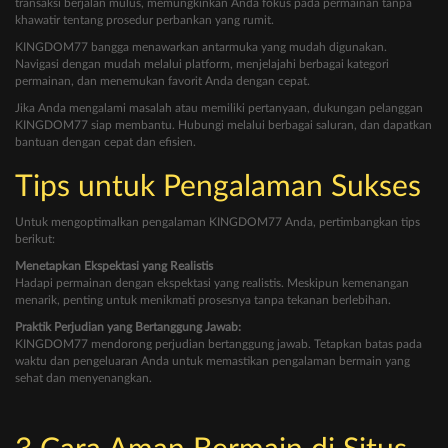
transaksi berjalan mulus, memungkinkan Anda fokus pada permainan tanpa
khawatir tentang prosedur perbankan yang rumit.
KINGDOM77 bangga menawarkan antarmuka yang mudah digunakan.
Navigasi dengan mudah melalui platform, menjelajahi berbagai kategori
permainan, dan menemukan favorit Anda dengan cepat.
Jika Anda mengalami masalah atau memiliki pertanyaan, dukungan pelanggan
KINGDOM77 siap membantu. Hubungi melalui berbagai saluran, dan dapatkan
bantuan dengan cepat dan efisien.
Tips untuk Pengalaman Sukses
Untuk mengoptimalkan pengalaman KINGDOM77 Anda, pertimbangkan tips
berikut:
Menetapkan Ekspektasi yang Realistis
Hadapi permainan dengan ekspektasi yang realistis. Meskipun kemenangan
menarik, penting untuk menikmati prosesnya tanpa tekanan berlebihan.
Praktik Perjudian yang Bertanggung Jawab:
KINGDOM77 mendorong perjudian bertanggung jawab. Tetapkan batas pada
waktu dan pengeluaran Anda untuk memastikan pengalaman bermain yang
sehat dan menyenangkan.