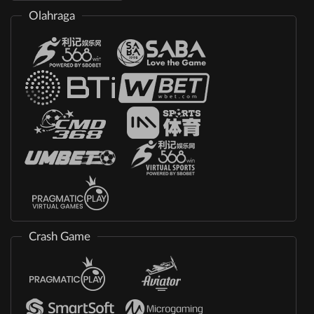
Olahraga
Crash Game