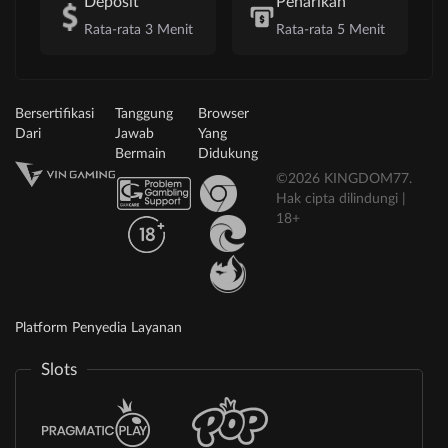
Deposit
Penarikan
Rata-rata 3 Menit
Rata-rata 5 Menit
Bersertifikasi
Tanggung
Browser
Dari
Jawab
Yang
Bermain
Didukung
©2026 KINGDOM77.
Hak cipta dilindungi |
18+
Platform Penyedia Layanan
Slots