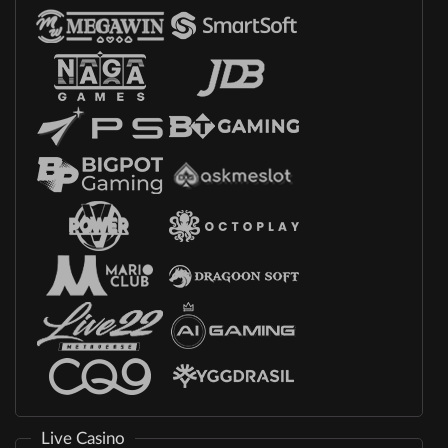
Live Casino