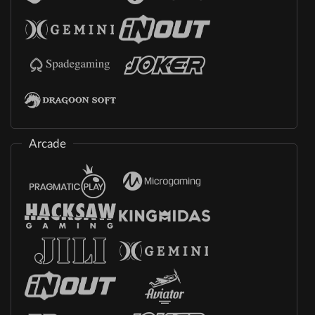
Arcade