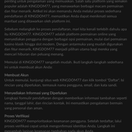
penting untuk pengalaman yang memuaskan. Salah satu platform yang semakin
populer adalah KINGDOM77, yang menawarkan berbagai macam permainan
dan fitur menarik. Artikel ini akan memandu Anda melalui proses sederhana
pendaftaran di KINGDOM77, memastikan Anda dapat menikmati semua
manfaat yang ditawarkan oleh platform ini.
Sebelum melangkah ke proses pendaftaran, mari kita kenali terlebih dahulu apa
itu KINGDOM77. KINGDOM77 adalah platform permainan online yang
menyediakan pengguna dengan berbagai opsi permainan, mulai dari permainan
kasino klasik hingga slot modern. Dengan antarmuka yang mudah digunakan
dan fitur menarik, KINGDOM77 menjadi pilihan utama bagi mereka yang
mencari hiburan dan peluang menang.
Memulai di KINGDOM77 sangatlah mudah. Ikuti langkah-langkah sederhana
ini untuk membuat akun Anda:
Membuat Akun
Untuk memulai, kunjungi situs web KINGDOM77 dan klik tombol "Daftar". Isi
rincian yang diperlukan, termasuk nama pengguna, email, dan kata sandi.
Menyediakan Informasi yang Diperlukan
Lengkapi formulir pendaftaran dengan memberikan informasi tambahan seperti
nama, tanggal lahir, dan rincian kontak. Ini memastikan pengalaman bermain
yang personal dan aman.
Proses Verifikasi
KINGDOM77 memprioritaskan keamanan pengguna. Setelah terdaftar, lalui
proses verifikasi cepat untuk mengonfirmasi identitas Anda. Langkah ini
menambah lapisan keamanan tambahan pada akun Anda.