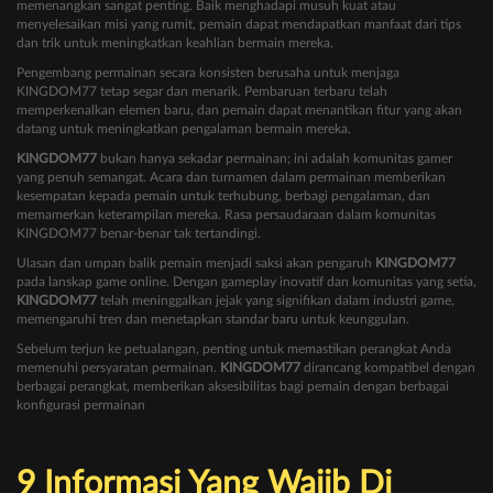
memenangkan sangat penting. Baik menghadapi musuh kuat atau
menyelesaikan misi yang rumit, pemain dapat mendapatkan manfaat dari tips
dan trik untuk meningkatkan keahlian bermain mereka.
Pengembang permainan secara konsisten berusaha untuk menjaga
KINGDOM77 tetap segar dan menarik. Pembaruan terbaru telah
memperkenalkan elemen baru, dan pemain dapat menantikan fitur yang akan
datang untuk meningkatkan pengalaman bermain mereka.
KINGDOM77
bukan hanya sekadar permainan; ini adalah komunitas gamer
yang penuh semangat. Acara dan turnamen dalam permainan memberikan
kesempatan kepada pemain untuk terhubung, berbagi pengalaman, dan
memamerkan keterampilan mereka. Rasa persaudaraan dalam komunitas
KINGDOM77 benar-benar tak tertandingi.
Ulasan dan umpan balik pemain menjadi saksi akan pengaruh
KINGDOM77
pada lanskap game online. Dengan gameplay inovatif dan komunitas yang setia,
KINGDOM77
telah meninggalkan jejak yang signifikan dalam industri game,
memengaruhi tren dan menetapkan standar baru untuk keunggulan.
Sebelum terjun ke petualangan, penting untuk memastikan perangkat Anda
memenuhi persyaratan permainan.
KINGDOM77
dirancang kompatibel dengan
berbagai perangkat, memberikan aksesibilitas bagi pemain dengan berbagai
konfigurasi permainan
9 Informasi Yang Wajib Di