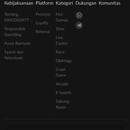
Kebijaksanaan
Platform
Kategori
Dukungan
Komunitas
Tentang
Promosi
Hot
KINGDOM77
Games
Loyalty
Responsible
Slots
Referral
Gambling
Live
Pusat Bantuan
Casino
Syarat dan
Race
Ketentuan
Olahraga
Crash
Game
Arcade
E-Sports
Sabung
Ayam