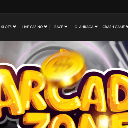
SLOTS
LIVE CASINO
RACE
OLAHRAGA
CRASH GAME