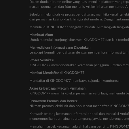
Dalam dunia hiburan online yang luas, memilih platform yang t
macam permainan dan fitur menarik. Artikel ini akan memandu A
Sebelum melangkah ke proses pendaftaran, mari kita kenali te
dari permainan kasino klasik hingga slot modern. Dengan antar
Memulai di KINGDOM77 sangatlah mudah. Ikuti langkah-langkah
Membuat Akun
Untuk memulai, kunjungi situs web KINGDOM77 dan klik tombol "Da
Menyediakan Informasi yang Diperlukan
Lengkapi formulir pendaftaran dengan memberikan informasi tamb
Proses Verifikasi
KINGDOM77 memprioritaskan keamanan pengguna. Setelah terdafta
Manfaat Mendaftar di KINGDOM77
Mendaftar di KINGDOM77 membawa sejumlah keuntungan:
Akses ke Berbagai Macam Permainan:
KINGDOM77 memiliki koleksi permainan yang luas, memenuhi berba
Penawaran Promosi dan Bonus:
Nikmati promosi eksklusif dan bonus saat mendaftar. KINGDOM7
Khawatir tentang keamanan informasi pribadi dan transaksi And
mempromosikan permainan bertanggung jawab, mendorong pengg
Memahami aspek keuangan adalah hal yang penting. KINGDOM77 