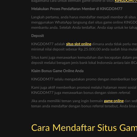
Bagaimana cara untuk bermain game online di situs
KINGDOM77
Melakukan Proses Pendaftaran Member di KINGDOM77
Langkah pertama, anda harus mendaftar menjadi member di situ
menggunakan WhatsApp langsung dari situs game online KINGDOM7
membantu anda. Setelah Anda terdaftar, Anda siap untuk ke taha
Deposit
KINGDOM77 adalah
situs slot online
dimana anda tidak perlu me
minimal nilai deposit sebesar Rp.25.000,00 anda sudah bisa mula
Situs kami juga menawarkan kemudahan dan kecepatan dalam pro
deposit melalui beragam jenis bank lokal Indonesia antara lain B
Klaim Bonus Game Online Anda
KINGDOM77 selalu mengadakan promo dengan memberikan bonus y
Kami juga aktif memberikan promosi melalui halaman resmi sosi
KINGDOM77 juga menawarkan bonus dengan sistem
referral
.
Jika anda memiliki teman yang ingin bermain
game online
dan sed
teman anda mendaftar dengan bonus referral tersebut, Anda bis
Cara Mendaftar Situs G