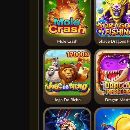
Mole Crash
Jogo Do Bicho
Dragon Maste