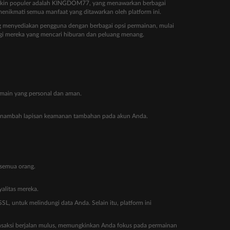
emakin populer adalah KINGDOM77, yang menawarkan berbagai
nikmati semua manfaat yang ditawarkan oleh platform ini.
g menyediakan pengguna dengan berbagai opsi permainan, mulai
gi mereka yang mencari hiburan dan peluang menang.
rmain yang personal dan aman.
i menambah lapisan keamanan tambahan pada akun Anda.
 semua orang.
alitas mereka.
 untuk melindungi data Anda. Selain itu, platform ini
saksi berjalan mulus, memungkinkan Anda fokus pada permainan