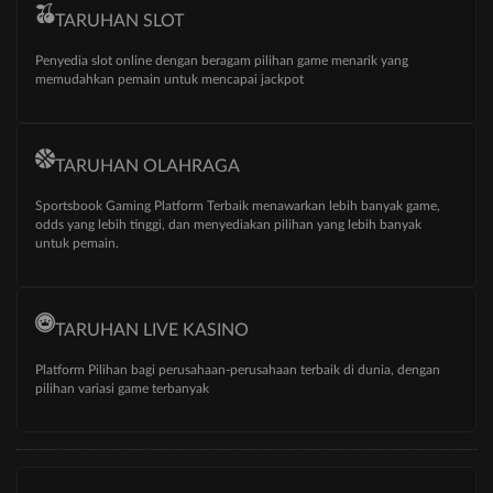
TARUHAN SLOT
Penyedia slot online dengan beragam pilihan game menarik yang
memudahkan pemain untuk mencapai jackpot
TARUHAN OLAHRAGA
Sportsbook Gaming Platform Terbaik menawarkan lebih banyak game,
odds yang lebih tinggi, dan menyediakan pilihan yang lebih banyak
untuk pemain.
TARUHAN LIVE KASINO
Platform Pilihan bagi perusahaan-perusahaan terbaik di dunia, dengan
pilihan variasi game terbanyak