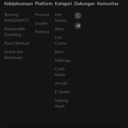
Kebijaksanaan
Platform
Kategori
Dukungan
Komunitas
Tentang
Promosi
Hot
KINGDOM77
Games
Loyalty
Responsible
Slots
Referral
Gambling
Live
Pusat Bantuan
Casino
Syarat dan
Race
Ketentuan
Olahraga
Crash
Game
Arcade
E-Sports
Sabung
Ayam