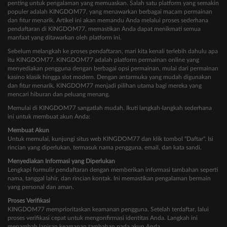
penting untuk pengalaman yang memuaskan. Salah satu platform yang semakin
populer adalah KINGDOM77, yang menawarkan berbagai macam permainan
dan fitur menarik. Artikel ini akan memandu Anda melalui proses sederhana
pendaftaran di KINGDOM77, memastikan Anda dapat menikmati semua
manfaat yang ditawarkan oleh platform ini.
Sebelum melangkah ke proses pendaftaran, mari kita kenali terlebih dahulu apa
itu KINGDOM77. KINGDOM77 adalah platform permainan online yang
menyediakan pengguna dengan berbagai opsi permainan, mulai dari permainan
kasino klasik hingga slot modern. Dengan antarmuka yang mudah digunakan
dan fitur menarik, KINGDOM77 menjadi pilihan utama bagi mereka yang
mencari hiburan dan peluang menang.
Memulai di KINGDOM77 sangatlah mudah. Ikuti langkah-langkah sederhana
ini untuk membuat akun Anda:
Membuat Akun
Untuk memulai, kunjungi situs web KINGDOM77 dan klik tombol "Daftar". Isi
rincian yang diperlukan, termasuk nama pengguna, email, dan kata sandi.
Menyediakan Informasi yang Diperlukan
Lengkapi formulir pendaftaran dengan memberikan informasi tambahan seperti
nama, tanggal lahir, dan rincian kontak. Ini memastikan pengalaman bermain
yang personal dan aman.
Proses Verifikasi
KINGDOM77 memprioritaskan keamanan pengguna. Setelah terdaftar, lalui
proses verifikasi cepat untuk mengonfirmasi identitas Anda. Langkah ini
menambah lapisan keamanan tambahan pada akun Anda.