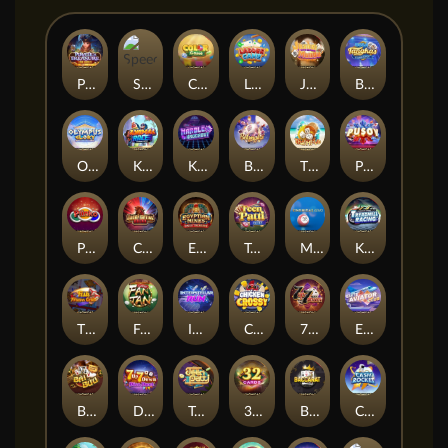
Pirate's Tresure
Speedy Andar Bahar
Colour Game
Ladder Game
Jhandi Munda
Bola Tangkas
Olympus Glory
KM Virtual Animal Race
KM Marble Knockout
Belangkai 2
Thai Hi Lo 2
Pusoy
Plinko
Cockfighting Arena
Egyptian Mines
Teen Patti Blitz
Max Keno
KM Virtual Treadmill Racing
Thai Fish Prawn Crab
Fan Tan Classic
Interstellar Run
Chicken Crossy
7 Up 7 Down Rush
Elite Aviator Club
Bai Buu
Dice Duet
Teen Patti
32 Cards
Baccarat
Cash Rocket