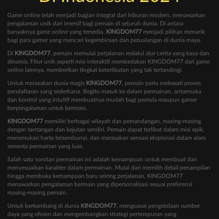
Game online telah menjadi bagian integral dari hiburan modern, menawarkan
pengalaman unik dan imersif bagi pemain di seluruh dunia. Di antara
banyaknya game online yang tersedia,
KINGDOM77
menjadi pilihan menarik
bagi para gamer yang mencari kegembiraan dan petualangan di dunia maya.
Di
KINGDOM77
, pemain memulai perjalanan melalui alur cerita yang kaya dan
dinamis. Fitur unik seperti misi interaktif membedakan KINGDOM77 dari game
online lainnya, memberikan tingkat keterlibatan yang tak tertandingi.
Untuk merasakan dunia magis
KINGDOM77
, pemain perlu melewati proses
pendaftaran yang sederhana. Begitu masuk ke dalam permainan, antarmuka
dan kontrol yang intuitif membuatnya mudah bagi pemula maupun gamer
berpengalaman untuk bermain.
KINGDOM77
memiliki berbagai wilayah dan pemandangan, masing-masing
dengan tantangan dan kejutan sendiri. Pemain dapat terlibat dalam misi epik,
menemukan harta tersembunyi, dan merasakan sensasi eksplorasi dalam alam
semesta permainan yang luas.
Salah satu sorotan permainan ini adalah kemampuan untuk membuat dan
menyesuaikan karakter dalam permainan. Mulai dari memilih detail penampilan
hingga membuka kemampuan baru seiring perjalanan, KINGDOM77
menawarkan pengalaman bermain yang dipersonalisasi sesuai preferensi
masing-masing pemain.
Untuk berkembang di dunia
KINGDOM77
, menguasai pengelolaan sumber
daya yang efisien dan mengembangkan strategi pertempuran yang