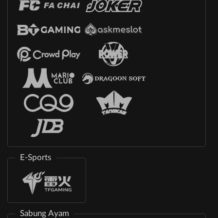
E-Sports
Sabung Ayam