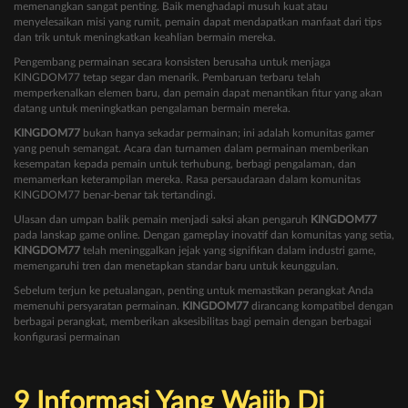
memenangkan sangat penting. Baik menghadapi musuh kuat atau
menyelesaikan misi yang rumit, pemain dapat mendapatkan manfaat dari tips
dan trik untuk meningkatkan keahlian bermain mereka.
Pengembang permainan secara konsisten berusaha untuk menjaga
KINGDOM77 tetap segar dan menarik. Pembaruan terbaru telah
memperkenalkan elemen baru, dan pemain dapat menantikan fitur yang akan
datang untuk meningkatkan pengalaman bermain mereka.
KINGDOM77
bukan hanya sekadar permainan; ini adalah komunitas gamer
yang penuh semangat. Acara dan turnamen dalam permainan memberikan
kesempatan kepada pemain untuk terhubung, berbagi pengalaman, dan
memamerkan keterampilan mereka. Rasa persaudaraan dalam komunitas
KINGDOM77 benar-benar tak tertandingi.
Ulasan dan umpan balik pemain menjadi saksi akan pengaruh
KINGDOM77
pada lanskap game online. Dengan gameplay inovatif dan komunitas yang setia,
KINGDOM77
telah meninggalkan jejak yang signifikan dalam industri game,
memengaruhi tren dan menetapkan standar baru untuk keunggulan.
Sebelum terjun ke petualangan, penting untuk memastikan perangkat Anda
memenuhi persyaratan permainan.
KINGDOM77
dirancang kompatibel dengan
berbagai perangkat, memberikan aksesibilitas bagi pemain dengan berbagai
konfigurasi permainan
9 Informasi Yang Wajib Di