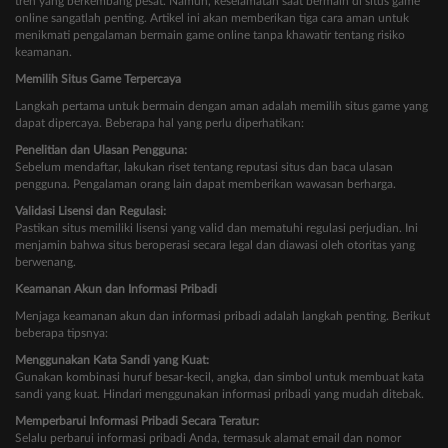
tren yang berkembang pesat. Namun, keselamatan saat bermain di situs game
online sangatlah penting. Artikel ini akan memberikan tiga cara aman untuk
menikmati pengalaman bermain game online tanpa khawatir tentang risiko
keamanan.
Memilih Situs Game Terpercaya
Langkah pertama untuk bermain dengan aman adalah memilih situs game yang
dapat dipercaya. Beberapa hal yang perlu diperhatikan:
Penelitian dan Ulasan Pengguna:
Sebelum mendaftar, lakukan riset tentang reputasi situs dan baca ulasan
pengguna. Pengalaman orang lain dapat memberikan wawasan berharga.
Validasi Lisensi dan Regulasi:
Pastikan situs memiliki lisensi yang valid dan mematuhi regulasi perjudian. Ini
menjamin bahwa situs beroperasi secara legal dan diawasi oleh otoritas yang
berwenang.
Keamanan Akun dan Informasi Pribadi
Menjaga keamanan akun dan informasi pribadi adalah langkah penting. Berikut
beberapa tipsnya:
Menggunakan Kata Sandi yang Kuat:
Gunakan kombinasi huruf besar-kecil, angka, dan simbol untuk membuat kata
sandi yang kuat. Hindari menggunakan informasi pribadi yang mudah ditebak.
Memperbarui Informasi Pribadi Secara Teratur:
Selalu perbarui informasi pribadi Anda, termasuk alamat email dan nomor