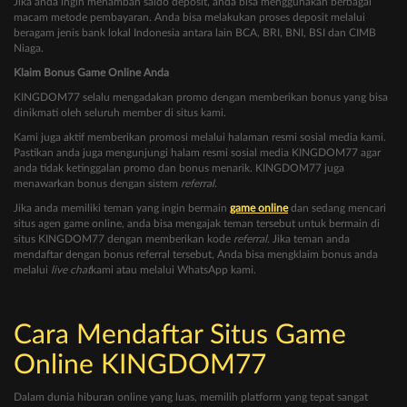
Jika anda ingin menambah saldo deposit, anda bisa menggunakan berbagai
macam metode pembayaran. Anda bisa melakukan proses deposit melalui
beragam jenis bank lokal Indonesia antara lain BCA, BRI, BNI, BSI dan CIMB
Niaga.
Klaim Bonus Game Online Anda
KINGDOM77 selalu mengadakan promo dengan memberikan bonus yang bisa
dinikmati oleh seluruh member di situs kami.
Kami juga aktif memberikan promosi melalui halaman resmi sosial media kami.
Pastikan anda juga mengunjungi halam resmi sosial media KINGDOM77 agar
anda tidak ketinggalan promo dan bonus menarik. KINGDOM77 juga
menawarkan bonus dengan sistem
referral
.
Jika anda memiliki teman yang ingin bermain
game online
dan sedang mencari
situs agen game online, anda bisa mengajak teman tersebut untuk bermain di
situs KINGDOM77 dengan memberikan kode
referral
. Jika teman anda
mendaftar dengan bonus referral tersebut, Anda bisa mengklaim bonus anda
melalui
live chat
kami atau melalui WhatsApp kami.
Cara Mendaftar Situs Game
Online KINGDOM77
Dalam dunia hiburan online yang luas, memilih platform yang tepat sangat