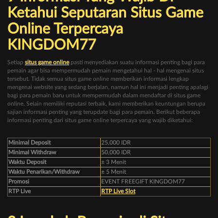
Ketahui Seputaran Situs Game
Online Terpercaya
KINGDOM77
Setiap
situs game online
pasti menyediakan suatu informasi penting bagi para
pemain agar bisa mempermudah pemain mengetahui hal - hal mengenai situs
tersebut. Tidak semua situs game online memberikan informasi lengkap
mengenai website yang sedang berjalan, namun hal ini menjadi penting apalagi
bagi para pemain baru untuk mempermudah dalam mendaftar di situs game
online. Selain memiliki reputasi terbaik, kami memberikan keuntungan berupa
sajian informasi penting yang terupdate bagi para pemain. Berikut beberapa
informasi penting dari situs game online terpercaya yang wajib diketahui:
Minimal Deposit
25,000 IDR
Minimal Withdraw
50,000 IDR
Waktu Deposit
± 3 Menit
Waktu Penarikan/Withdraw
± 5 Menit
Promosi
EVENT FREEGIFT KINGDOM77
RTP Live
RTP Live Slot