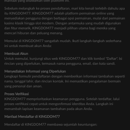
manfaat yang ditawarkan oleh platform ini.
Sebelum melangkah ke proses pendaftaran, mari kita kenali terlebih dahulu apa
itu KINGDOM77. KINGDOM77 adalah platform permainan online yang
menyediakan pengguna dengan berbagai opsi permainan, mulai dari permainan
kasino klasik hingga slot modern. Dengan antarmuka yang mudah digunakan
dan fitur menarik, KINGDOM77 menjadi pilihan utama bagi mereka yang
mencari hiburan dan peluang menang.
Memulai di KINGDOM77 sangatlah mudah. Ikuti langkah-langkah sederhana
ini untuk membuat akun Anda:
Membuat Akun
Untuk memulai, kunjungi situs web KINGDOM77 dan klik tombol "Daftar". Isi
rincian yang diperlukan, termasuk nama pengguna, email, dan kata sandi.
Menyediakan Informasi yang Diperlukan
Lengkapi formulir pendaftaran dengan memberikan informasi tambahan seperti
nama, tanggal lahir, dan rincian kontak. Ini memastikan pengalaman bermain
yang personal dan aman.
Proses Verifikasi
KINGDOM77 memprioritaskan keamanan pengguna. Setelah terdaftar, lalui
proses verifikasi cepat untuk mengonfirmasi identitas Anda. Langkah ini
menambah lapisan keamanan tambahan pada akun Anda.
Manfaat Mendaftar di KINGDOM77
Mendaftar di KINGDOM77 membawa sejumlah keuntungan: