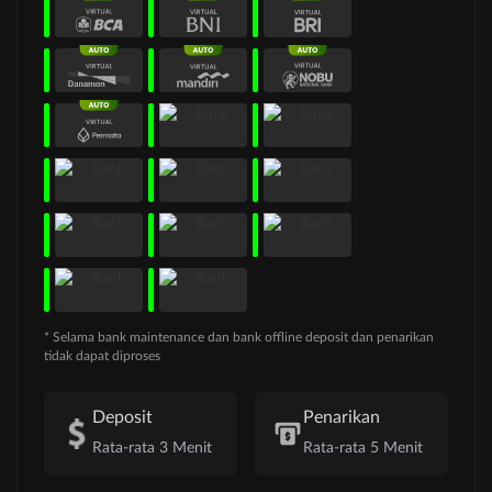
* Selama bank maintenance dan bank offline deposit dan penarikan
tidak dapat diproses
Deposit
Penarikan
Rata-rata 3 Menit
Rata-rata 5 Menit