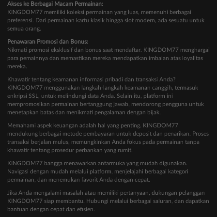
Akses ke Berbagai Macam Permainan:
KINGDOM77 memiliki koleksi permainan yang luas, memenuhi berbagai
preferensi. Dari permainan kartu klasik hingga slot modern, ada sesuatu untuk
semua orang.
Penawaran Promosi dan Bonus:
Nikmati promosi eksklusif dan bonus saat mendaftar. KINGDOM77 menghargai
para pemainnya dan memastikan mereka mendapatkan imbalan atas loyalitas
mereka.
Khawatir tentang keamanan informasi pribadi dan transaksi Anda?
KINGDOM77 menggunakan langkah-langkah keamanan canggih, termasuk
enkripsi SSL, untuk melindungi data Anda. Selain itu, platform ini
mempromosikan permainan bertanggung jawab, mendorong pengguna untuk
menetapkan batas dan menikmati pengalaman dengan bijak.
Memahami aspek keuangan adalah hal yang penting. KINGDOM77
mendukung berbagai metode pembayaran untuk deposit dan penarikan. Proses
transaksi berjalan mulus, memungkinkan Anda fokus pada permainan tanpa
khawatir tentang prosedur perbankan yang rumit.
KINGDOM77 bangga menawarkan antarmuka yang mudah digunakan.
Navigasi dengan mudah melalui platform, menjelajahi berbagai kategori
permainan, dan menemukan favorit Anda dengan cepat.
Jika Anda mengalami masalah atau memiliki pertanyaan, dukungan pelanggan
KINGDOM77 siap membantu. Hubungi melalui berbagai saluran, dan dapatkan
bantuan dengan cepat dan efisien.