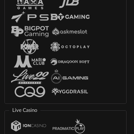
Live Casino