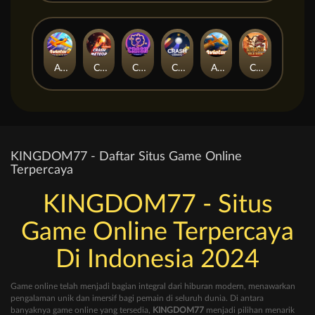
Aviator2-Sky Elite
Crash Meteor
Crash Neon
Crash Classic
Aviator
Crash Gold Rush
KINGDOM77 - Daftar Situs Game Online
Terpercaya
KINGDOM77 - Situs
Game Online Terpercaya
Di Indonesia 2024
Game online telah menjadi bagian integral dari hiburan modern, menawarkan
pengalaman unik dan imersif bagi pemain di seluruh dunia. Di antara
banyaknya game online yang tersedia,
KINGDOM77
menjadi pilihan menarik