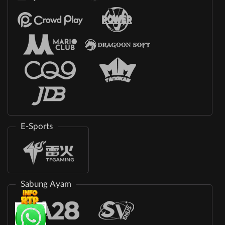
E-Sports
Sabung Ayam