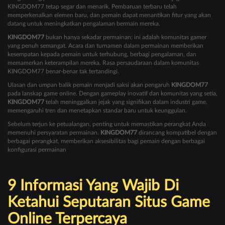
KINGDOM77 tetap segar dan menarik. Pembaruan terbaru telah
memperkenalkan elemen baru, dan pemain dapat menantikan fitur yang akan
datang untuk meningkatkan pengalaman bermain mereka.
KINGDOM77
bukan hanya sekadar permainan; ini adalah komunitas gamer
yang penuh semangat. Acara dan turnamen dalam permainan memberikan
kesempatan kepada pemain untuk terhubung, berbagi pengalaman, dan
memamerkan keterampilan mereka. Rasa persaudaraan dalam komunitas
KINGDOM77 benar-benar tak tertandingi.
Ulasan dan umpan balik pemain menjadi saksi akan pengaruh
KINGDOM77
pada lanskap game online. Dengan gameplay inovatif dan komunitas yang setia,
KINGDOM77
telah meninggalkan jejak yang signifikan dalam industri game,
memengaruhi tren dan menetapkan standar baru untuk keunggulan.
Sebelum terjun ke petualangan, penting untuk memastikan perangkat Anda
memenuhi persyaratan permainan.
KINGDOM77
dirancang kompatibel dengan
berbagai perangkat, memberikan aksesibilitas bagi pemain dengan berbagai
konfigurasi permainan
9 Informasi Yang Wajib Di
Ketahui Seputaran Situs Game
Online Terpercaya