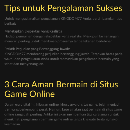
Tips untuk Pengalaman Sukses
Untuk mengoptimalkan pengalaman KINGDOM77 Anda, pertimbangkan tips
berikut:
Menetapkan Ekspektasi yang Realistis
Hadapi permainan dengan ekspektasi yang realistis. Meskipun kemenangan
menarik, penting untuk menikmati prosesnya tanpa tekanan berlebihan.
Praktik Perjudian yang Bertanggung Jawab:
KINGDOM77 mendorong perjudian bertanggung jawab. Tetapkan batas pada
waktu dan pengeluaran Anda untuk memastikan pengalaman bermain yang
sehat dan menyenangkan.
3 Cara Aman Bermain di Situs
Game Online
Dalam era digital ini, hiburan online, khususnya di situs game, telah menjadi
tren yang berkembang pesat. Namun, keselamatan saat bermain di situs game
online sangatlah penting. Artikel ini akan memberikan tiga cara aman untuk
menikmati pengalaman bermain game online tanpa khawatir tentang risiko
keamanan.