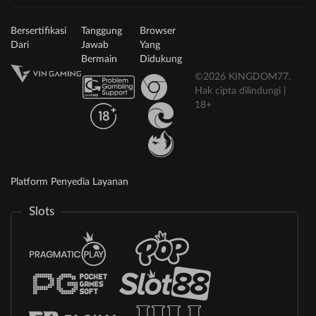
Bersertifikasi
Tanggung
Browser
Dari
Jawab
Yang
Bermain
Didukung
©2026 KINGDOM77.
Hak cipta dilindungi |
18+
Platform Penyedia Layanan
Slots