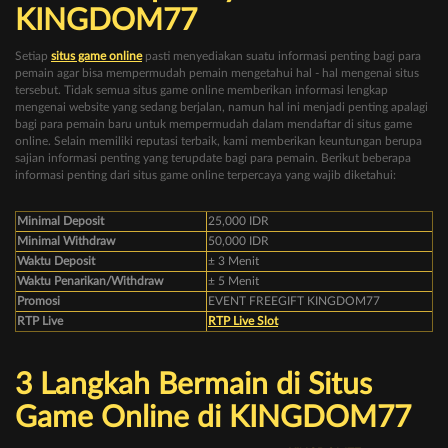
KINGDOM77
Setiap
situs game online
pasti menyediakan suatu informasi penting bagi para
pemain agar bisa mempermudah pemain mengetahui hal - hal mengenai situs
tersebut. Tidak semua situs game online memberikan informasi lengkap
mengenai website yang sedang berjalan, namun hal ini menjadi penting apalagi
bagi para pemain baru untuk mempermudah dalam mendaftar di situs game
online. Selain memiliki reputasi terbaik, kami memberikan keuntungan berupa
sajian informasi penting yang terupdate bagi para pemain. Berikut beberapa
informasi penting dari situs game online terpercaya yang wajib diketahui:
Minimal Deposit
25,000 IDR
Minimal Withdraw
50,000 IDR
Waktu Deposit
± 3 Menit
Waktu Penarikan/Withdraw
± 5 Menit
Promosi
EVENT FREEGIFT KINGDOM77
RTP Live
RTP Live Slot
3 Langkah Bermain di Situs
Game Online di KINGDOM77