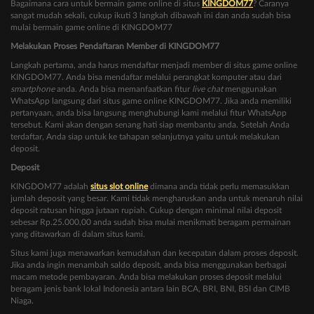
Bagaimana cara untuk bermain game online di situs
KINGDOM77
? Caranya
sangat mudah sekali, cukup ikuti 3 langkah dibawah ini dan anda sudah bisa
mulai bermain game online di KINGDOM77
Melakukan Proses Pendaftaran Member di KINGDOM77
Langkah pertama, anda harus mendaftar menjadi member di situs game online
KINGDOM77. Anda bisa mendaftar melalui perangkat komputer atau dari
smartphone
anda. Anda bisa memanfaatkan fitur
live chat
menggunakan
WhatsApp langsung dari situs game online KINGDOM77. Jika anda memiliki
pertanyaan, anda bisa langsung menghubungi kami melalui fitur WhatsApp
tersebut. Kami akan dengan senang hati siap membantu anda. Setelah Anda
terdaftar, Anda siap untuk ke tahapan selanjutnya yaitu untuk melakukan
deposit.
Deposit
KINGDOM77 adalah
situs slot online
dimana anda tidak perlu memasukkan
jumlah deposit yang besar. Kami tidak mengharuskan anda untuk menaruh nilai
deposit ratusan hingga jutaan rupiah. Cukup dengan minimal nilai deposit
sebesar Rp.25.000,00 anda sudah bisa mulai menikmati beragam permainan
yang ditawarkan di dalam situs kami.
Situs kami juga menawarkan kemudahan dan kecepatan dalam proses deposit.
Jika anda ingin menambah saldo deposit, anda bisa menggunakan berbagai
macam metode pembayaran. Anda bisa melakukan proses deposit melalui
beragam jenis bank lokal Indonesia antara lain BCA, BRI, BNI, BSI dan CIMB
Niaga.