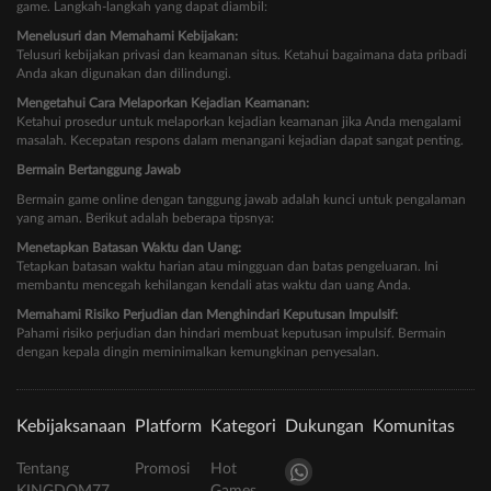
game. Langkah-langkah yang dapat diambil:
Menelusuri dan Memahami Kebijakan:
Telusuri kebijakan privasi dan keamanan situs. Ketahui bagaimana data pribadi
Anda akan digunakan dan dilindungi.
Mengetahui Cara Melaporkan Kejadian Keamanan:
Ketahui prosedur untuk melaporkan kejadian keamanan jika Anda mengalami
masalah. Kecepatan respons dalam menangani kejadian dapat sangat penting.
Bermain Bertanggung Jawab
Bermain game online dengan tanggung jawab adalah kunci untuk pengalaman
yang aman. Berikut adalah beberapa tipsnya:
Menetapkan Batasan Waktu dan Uang:
Tetapkan batasan waktu harian atau mingguan dan batas pengeluaran. Ini
membantu mencegah kehilangan kendali atas waktu dan uang Anda.
Memahami Risiko Perjudian dan Menghindari Keputusan Impulsif:
Pahami risiko perjudian dan hindari membuat keputusan impulsif. Bermain
dengan kepala dingin meminimalkan kemungkinan penyesalan.
Kebijaksanaan
Platform
Kategori
Dukungan
Komunitas
Tentang
Promosi
Hot