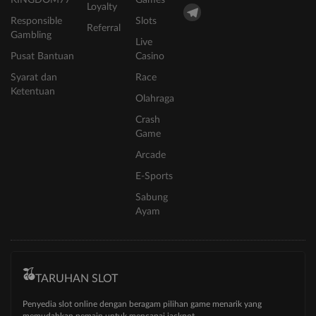
KINGDOM77
Games
Loyalty
Responsible
Slots
Referral
Gambling
Live
Pusat Bantuan
Casino
Syarat dan
Race
Ketentuan
Olahraga
Crash
Game
Arcade
E-Sports
Sabung
Ayam
TARUHAN SLOT
Penyedia slot online dengan beragam pilihan game menarik yang