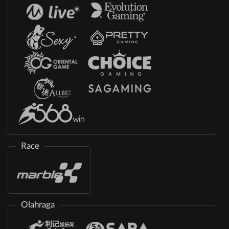
Race
Olahraga