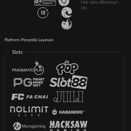
Hak cipta dilindungi |
18+
Platform Penyedia Layanan
Slots