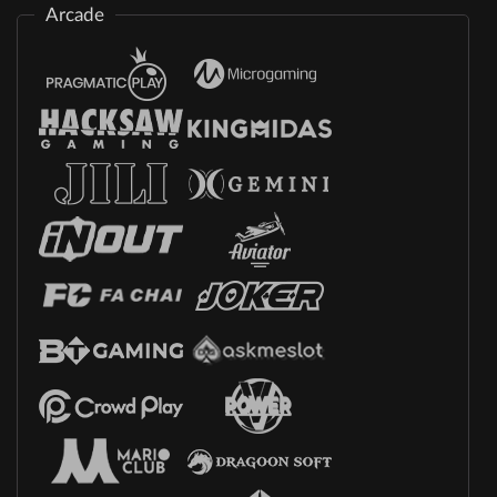
Arcade