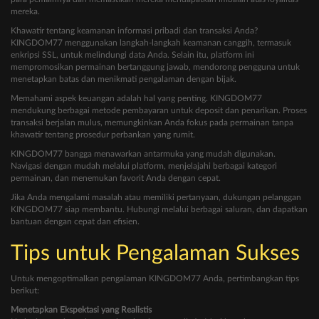
mereka.
Khawatir tentang keamanan informasi pribadi dan transaksi Anda?
KINGDOM77 menggunakan langkah-langkah keamanan canggih, termasuk
enkripsi SSL, untuk melindungi data Anda. Selain itu, platform ini
mempromosikan permainan bertanggung jawab, mendorong pengguna untuk
menetapkan batas dan menikmati pengalaman dengan bijak.
Memahami aspek keuangan adalah hal yang penting. KINGDOM77
mendukung berbagai metode pembayaran untuk deposit dan penarikan. Proses
transaksi berjalan mulus, memungkinkan Anda fokus pada permainan tanpa
khawatir tentang prosedur perbankan yang rumit.
KINGDOM77 bangga menawarkan antarmuka yang mudah digunakan.
Navigasi dengan mudah melalui platform, menjelajahi berbagai kategori
permainan, dan menemukan favorit Anda dengan cepat.
Jika Anda mengalami masalah atau memiliki pertanyaan, dukungan pelanggan
KINGDOM77 siap membantu. Hubungi melalui berbagai saluran, dan dapatkan
bantuan dengan cepat dan efisien.
Tips untuk Pengalaman Sukses
Untuk mengoptimalkan pengalaman KINGDOM77 Anda, pertimbangkan tips
berikut:
Menetapkan Ekspektasi yang Realistis