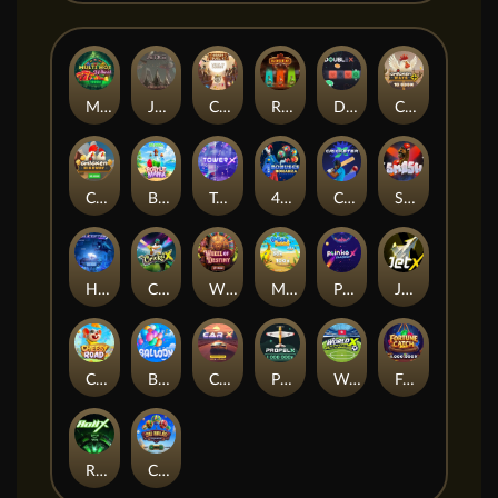
Multi Hot Wheel
JetX3
Crash Duel X
RodeoX
DoubleX
ChickenWays
Chicken Highway
Bottle Mania
TowerX
4 Bonuses Bonanza
CricketerX
Smash X
HelicopterX
CricketX
Wheel Of Destiny
MineIsland
PlinkoXClassic
JetX
Cheesy Road
Balloon
CarX
PropelX
World Champion X
Fortune Catch
RollX
CaiBalaoCappadocia