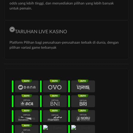
odds yang lebih tinggi, dan menyediakan pilihan yang lebih banyak
untuk pemain.
TARUHAN LIVE KASINO
Platform Pilihan bagi perusahaan-perusahaan terbaik di dunia, dengan
pilihan variasi game terbanyak