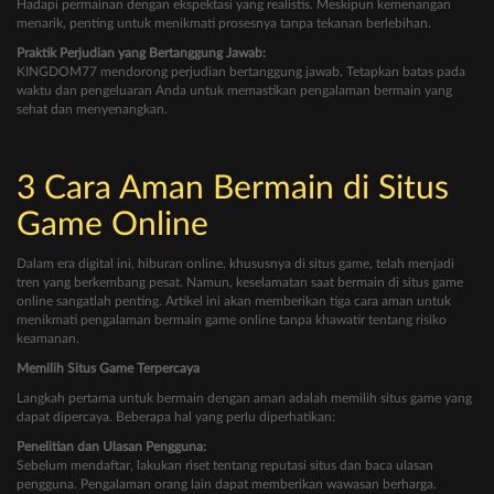
Hadapi permainan dengan ekspektasi yang realistis. Meskipun kemenangan
menarik, penting untuk menikmati prosesnya tanpa tekanan berlebihan.
Praktik Perjudian yang Bertanggung Jawab:
KINGDOM77 mendorong perjudian bertanggung jawab. Tetapkan batas pada
waktu dan pengeluaran Anda untuk memastikan pengalaman bermain yang
sehat dan menyenangkan.
3 Cara Aman Bermain di Situs
Game Online
Dalam era digital ini, hiburan online, khususnya di situs game, telah menjadi
tren yang berkembang pesat. Namun, keselamatan saat bermain di situs game
online sangatlah penting. Artikel ini akan memberikan tiga cara aman untuk
menikmati pengalaman bermain game online tanpa khawatir tentang risiko
keamanan.
Memilih Situs Game Terpercaya
Langkah pertama untuk bermain dengan aman adalah memilih situs game yang
dapat dipercaya. Beberapa hal yang perlu diperhatikan:
Penelitian dan Ulasan Pengguna:
Sebelum mendaftar, lakukan riset tentang reputasi situs dan baca ulasan
pengguna. Pengalaman orang lain dapat memberikan wawasan berharga.