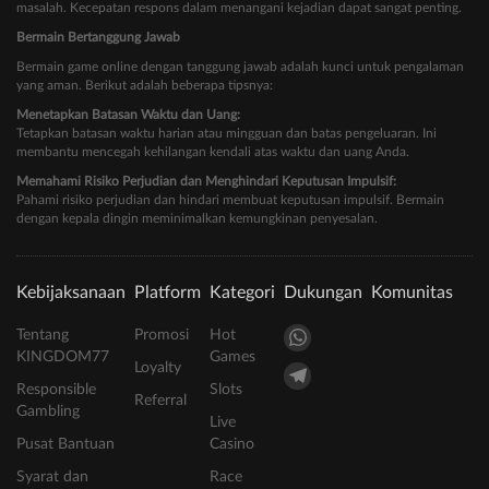
masalah. Kecepatan respons dalam menangani kejadian dapat sangat penting.
Bermain Bertanggung Jawab
Bermain game online dengan tanggung jawab adalah kunci untuk pengalaman
yang aman. Berikut adalah beberapa tipsnya:
Menetapkan Batasan Waktu dan Uang:
Tetapkan batasan waktu harian atau mingguan dan batas pengeluaran. Ini
membantu mencegah kehilangan kendali atas waktu dan uang Anda.
Memahami Risiko Perjudian dan Menghindari Keputusan Impulsif:
Pahami risiko perjudian dan hindari membuat keputusan impulsif. Bermain
dengan kepala dingin meminimalkan kemungkinan penyesalan.
Kebijaksanaan
Platform
Kategori
Dukungan
Komunitas
Tentang
Promosi
Hot
KINGDOM77
Games
Loyalty
Responsible
Slots
Referral
Gambling
Live
Pusat Bantuan
Casino
Syarat dan
Race