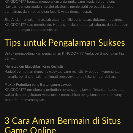
KINGDOM77 bangga menawarkan antarmuka yang mudah digunakan.
Navigasi dengan mudah melalui platform, menjelajahi berbagai kategori
permainan, dan menemukan favorit Anda dengan cepat.
Jika Anda mengalami masalah atau memiliki pertanyaan, dukungan pelanggan
KINGDOM77 siap membantu. Hubungi melalui berbagai saluran, dan dapatkan
bantuan dengan cepat dan efisien.
Tips untuk Pengalaman Sukses
Untuk mengoptimalkan pengalaman KINGDOM77 Anda, pertimbangkan tips
berikut:
Menetapkan Ekspektasi yang Realistis
Hadapi permainan dengan ekspektasi yang realistis. Meskipun kemenangan
menarik, penting untuk menikmati prosesnya tanpa tekanan berlebihan.
Praktik Perjudian yang Bertanggung Jawab:
KINGDOM77 mendorong perjudian bertanggung jawab. Tetapkan batas pada
waktu dan pengeluaran Anda untuk memastikan pengalaman bermain yang
sehat dan menyenangkan.
3 Cara Aman Bermain di Situs
Game Online