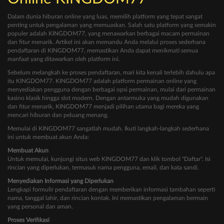
Dalam dunia hiburan online yang luas, memilih platform yang tepat sangat
penting untuk pengalaman yang memuaskan. Salah satu platform yang semakin
populer adalah KINGDOM77, yang menawarkan berbagai macam permainan
dan fitur menarik. Artikel ini akan memandu Anda melalui proses sederhana
pendaftaran di KINGDOM77, memastikan Anda dapat menikmati semua
manfaat yang ditawarkan oleh platform ini.
Sebelum melangkah ke proses pendaftaran, mari kita kenali terlebih dahulu apa
itu KINGDOM77. KINGDOM77 adalah platform permainan online yang
menyediakan pengguna dengan berbagai opsi permainan, mulai dari permainan
kasino klasik hingga slot modern. Dengan antarmuka yang mudah digunakan
dan fitur menarik, KINGDOM77 menjadi pilihan utama bagi mereka yang
mencari hiburan dan peluang menang.
Memulai di KINGDOM77 sangatlah mudah. Ikuti langkah-langkah sederhana
ini untuk membuat akun Anda:
Membuat Akun
Untuk memulai, kunjungi situs web KINGDOM77 dan klik tombol "Daftar". Isi
rincian yang diperlukan, termasuk nama pengguna, email, dan kata sandi.
Menyediakan Informasi yang Diperlukan
Lengkapi formulir pendaftaran dengan memberikan informasi tambahan seperti
nama, tanggal lahir, dan rincian kontak. Ini memastikan pengalaman bermain
yang personal dan aman.
Proses Verifikasi