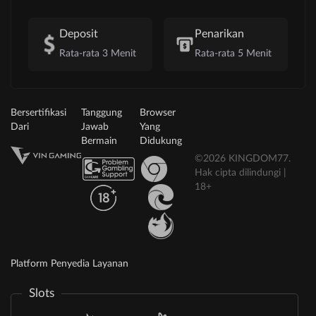
Deposit
Penarikan
Rata-rata 3 Menit
Rata-rata 5 Menit
Bersertifikasi
Tanggung
Browser
Dari
Jawab
Yang
Bermain
Didukung
©2026 KINGDOM77.
Hak cipta dilindungi |
18+
Platform Penyedia Layanan
Slots