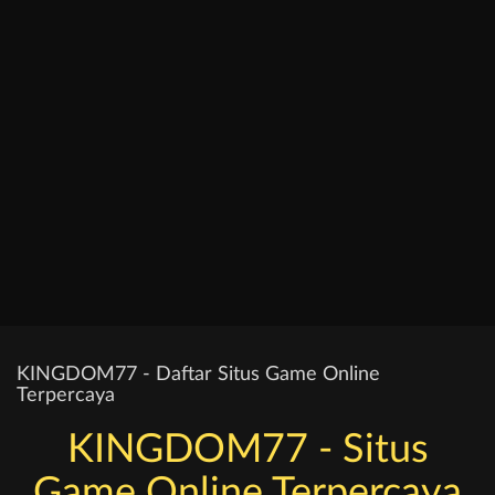
KINGDOM77 - Daftar Situs Game Online
Terpercaya
KINGDOM77 - Situs
Game Online Terpercaya