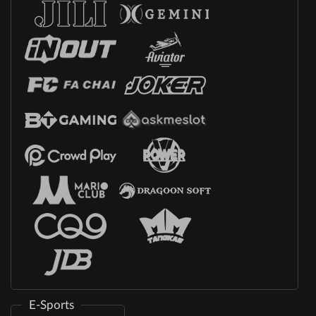
E-Sports