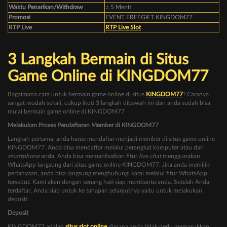
Waktu Penarikan/Withdraw
± 5 Menit
Promosi
EVENT FREEGIFT KINGDOM77
RTP Live
RTP Live Slot
3 Langkah Bermain di Situs
Game Online di KINGDOM77
Bagaimana cara untuk bermain game online di situs
KINGDOM77
? Caranya
sangat mudah sekali, cukup ikuti 3 langkah dibawah ini dan anda sudah bisa
mulai bermain game online di KINGDOM77
Melakukan Proses Pendaftaran Member di KINGDOM77
Langkah pertama, anda harus mendaftar menjadi member di situs game online
KINGDOM77. Anda bisa mendaftar melalui perangkat komputer atau dari
smartphone
anda. Anda bisa memanfaatkan fitur
live chat
menggunakan
WhatsApp langsung dari situs game online KINGDOM77. Jika anda memiliki
pertanyaan, anda bisa langsung menghubungi kami melalui fitur WhatsApp
tersebut. Kami akan dengan senang hati siap membantu anda. Setelah Anda
terdaftar, Anda siap untuk ke tahapan selanjutnya yaitu untuk melakukan
deposit.
Deposit
KINGDOM77 adalah
situs slot online
dimana anda tidak perlu memasukkan