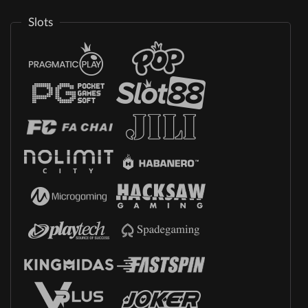
Slots