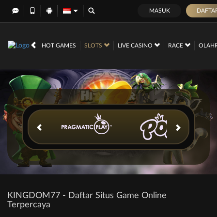
MASUK
DAFTAR
IDR
12,686,905,
HOT GAMES
SLOTS
LIVE CASINO
RACE
OLAH
KINGDOM77 - Daftar Situs Game Online
Terpercaya