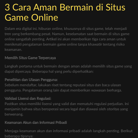
3 Cara Aman Bermain di Situs
Game Online
Dalam era digital ini, hiburan online, khususnya di situs game, telah menjadi
tren yang berkembang pesat. Namun, keselamatan saat bermain di situs game
online sangatlah penting. Artikel ini akan memberikan tiga cara aman untuk
menikmati pengalaman bermain game online tanpa khawatir tentang risiko
keamanan.
Memilih Situs Game Terpercaya
Langkah pertama untuk bermain dengan aman adalah memilih situs game yang
dapat dipercaya. Beberapa hal yang perlu diperhatikan:
Penelitian dan Ulasan Pengguna:
Sebelum mendaftar, lakukan riset tentang reputasi situs dan baca ulasan
pengguna. Pengalaman orang lain dapat memberikan wawasan berharga.
Validasi Lisensi dan Regulasi:
Pastikan situs memiliki lisensi yang valid dan mematuhi regulasi perjudian. Ini
menjamin bahwa situs beroperasi secara legal dan diawasi oleh otoritas yang
berwenang.
Keamanan Akun dan Informasi Pribadi
Menjaga keamanan akun dan informasi pribadi adalah langkah penting. Berikut
beberapa tipsnya: