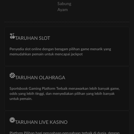
Sabung
Ayam
TARUHAN SLOT
Penyedia slot online dengan beragam pilihan game menarik yang
memudahkan pemain untuk mencapai jackpot
TARUHAN OLAHRAGA
Sportsbook Gaming Platform Terbaik menawarkan lebih banyak game,
odds yang lebih tinggi, dan menyediakan pilihan yang lebih banyak
untuk pemain.
TARUHAN LIVE KASINO
Platform Pilihan bagi perusahaan-perusahaan terbaik di dunia, dengan