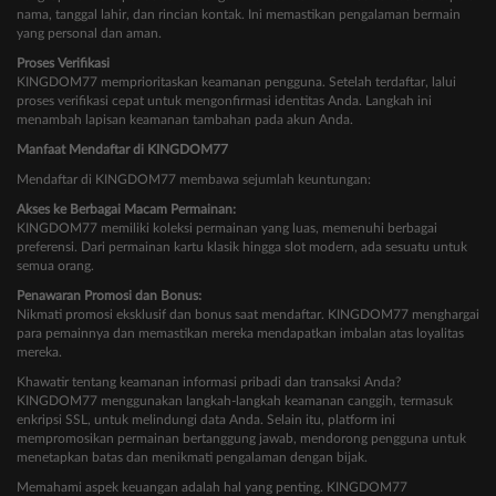
nama, tanggal lahir, dan rincian kontak. Ini memastikan pengalaman bermain
yang personal dan aman.
Proses Verifikasi
KINGDOM77 memprioritaskan keamanan pengguna. Setelah terdaftar, lalui
proses verifikasi cepat untuk mengonfirmasi identitas Anda. Langkah ini
menambah lapisan keamanan tambahan pada akun Anda.
Manfaat Mendaftar di KINGDOM77
Mendaftar di KINGDOM77 membawa sejumlah keuntungan:
Akses ke Berbagai Macam Permainan:
KINGDOM77 memiliki koleksi permainan yang luas, memenuhi berbagai
preferensi. Dari permainan kartu klasik hingga slot modern, ada sesuatu untuk
semua orang.
Penawaran Promosi dan Bonus:
Nikmati promosi eksklusif dan bonus saat mendaftar. KINGDOM77 menghargai
para pemainnya dan memastikan mereka mendapatkan imbalan atas loyalitas
mereka.
Khawatir tentang keamanan informasi pribadi dan transaksi Anda?
KINGDOM77 menggunakan langkah-langkah keamanan canggih, termasuk
enkripsi SSL, untuk melindungi data Anda. Selain itu, platform ini
mempromosikan permainan bertanggung jawab, mendorong pengguna untuk
menetapkan batas dan menikmati pengalaman dengan bijak.
Memahami aspek keuangan adalah hal yang penting. KINGDOM77