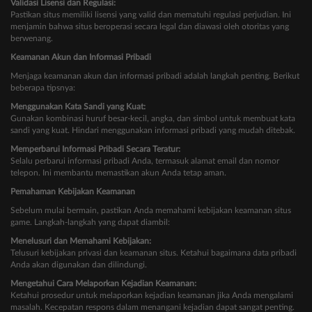
Validasi Lisensi dan Regulasi:
Pastikan situs memiliki lisensi yang valid dan mematuhi regulasi perjudian. Ini
menjamin bahwa situs beroperasi secara legal dan diawasi oleh otoritas yang
berwenang.
Keamanan Akun dan Informasi Pribadi
Menjaga keamanan akun dan informasi pribadi adalah langkah penting. Berikut
beberapa tipsnya:
Menggunakan Kata Sandi yang Kuat:
Gunakan kombinasi huruf besar-kecil, angka, dan simbol untuk membuat kata
sandi yang kuat. Hindari menggunakan informasi pribadi yang mudah ditebak.
Memperbarui Informasi Pribadi Secara Teratur:
Selalu perbarui informasi pribadi Anda, termasuk alamat email dan nomor
telepon. Ini membantu memastikan akun Anda tetap aman.
Pemahaman Kebijakan Keamanan
Sebelum mulai bermain, pastikan Anda memahami kebijakan keamanan situs
game. Langkah-langkah yang dapat diambil:
Menelusuri dan Memahami Kebijakan:
Telusuri kebijakan privasi dan keamanan situs. Ketahui bagaimana data pribadi
Anda akan digunakan dan dilindungi.
Mengetahui Cara Melaporkan Kejadian Keamanan:
Ketahui prosedur untuk melaporkan kejadian keamanan jika Anda mengalami
masalah. Kecepatan respons dalam menangani kejadian dapat sangat penting.