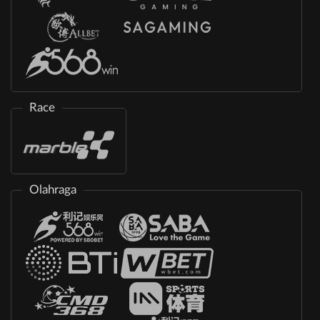
Race
Olahraga