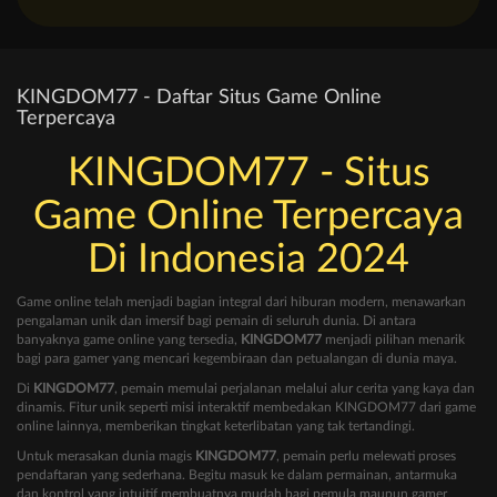
KINGDOM77 - Daftar Situs Game Online
Terpercaya
KINGDOM77 - Situs
Game Online Terpercaya
Di Indonesia 2024
Game online telah menjadi bagian integral dari hiburan modern, menawarkan
pengalaman unik dan imersif bagi pemain di seluruh dunia. Di antara
banyaknya game online yang tersedia,
KINGDOM77
menjadi pilihan menarik
bagi para gamer yang mencari kegembiraan dan petualangan di dunia maya.
Di
KINGDOM77
, pemain memulai perjalanan melalui alur cerita yang kaya dan
dinamis. Fitur unik seperti misi interaktif membedakan KINGDOM77 dari game
online lainnya, memberikan tingkat keterlibatan yang tak tertandingi.
Untuk merasakan dunia magis
KINGDOM77
, pemain perlu melewati proses
pendaftaran yang sederhana. Begitu masuk ke dalam permainan, antarmuka
dan kontrol yang intuitif membuatnya mudah bagi pemula maupun gamer