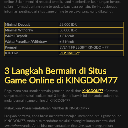
online. Selain memiliki reputasi terbaik, kami memberikan keuntungan berupa
sajian informasi penting yang terupdate bagi para pemain. Berikut beberapa
informasi penting dari situs game online terpercaya yang wajib diketahui:
Minimal Deposit
25,000 IDR
Minimal Withdraw
50,000 IDR
Waktu Deposit
± 3 Menit
Waktu Penarikan/Withdraw
± 5 Menit
Promosi
EVENT FREEGIFT KINGDOM77
RTP Live
RTP Live Slot
3 Langkah Bermain di Situs
Game Online di KINGDOM77
Bagaimana cara untuk bermain game online di situs
KINGDOM77
? Caranya
sangat mudah sekali, cukup ikuti 3 langkah dibawah ini dan anda sudah bisa
mulai bermain game online di KINGDOM77
Melakukan Proses Pendaftaran Member di KINGDOM77
Langkah pertama, anda harus mendaftar menjadi member di situs game online
KINGDOM77. Anda bisa mendaftar melalui perangkat komputer atau dari
smartphone
anda. Anda bisa memanfaatkan fitur
live chat
menggunakan