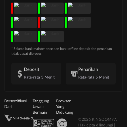
* Selama bank maintenance dan bank offline deposit dan penarikan
tidak dapat diproses
Deposit
Penarikan
Rata-rata 3 Menit
Rata-rata 5 Menit
Bersertifikasi
Tanggung
Browser
Dari
Jawab
Yang
Bermain
Didukung
©2026 KINGDOM77.
Hak cipta dilindungi |