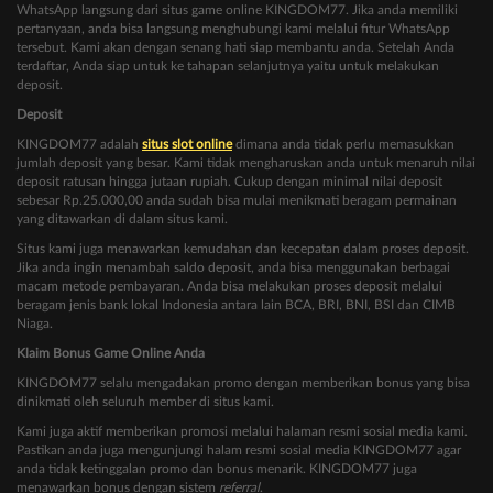
WhatsApp langsung dari situs game online KINGDOM77. Jika anda memiliki
pertanyaan, anda bisa langsung menghubungi kami melalui fitur WhatsApp
tersebut. Kami akan dengan senang hati siap membantu anda. Setelah Anda
terdaftar, Anda siap untuk ke tahapan selanjutnya yaitu untuk melakukan
deposit.
Deposit
KINGDOM77 adalah
situs slot online
dimana anda tidak perlu memasukkan
jumlah deposit yang besar. Kami tidak mengharuskan anda untuk menaruh nilai
deposit ratusan hingga jutaan rupiah. Cukup dengan minimal nilai deposit
sebesar Rp.25.000,00 anda sudah bisa mulai menikmati beragam permainan
yang ditawarkan di dalam situs kami.
Situs kami juga menawarkan kemudahan dan kecepatan dalam proses deposit.
Jika anda ingin menambah saldo deposit, anda bisa menggunakan berbagai
macam metode pembayaran. Anda bisa melakukan proses deposit melalui
beragam jenis bank lokal Indonesia antara lain BCA, BRI, BNI, BSI dan CIMB
Niaga.
Klaim Bonus Game Online Anda
KINGDOM77 selalu mengadakan promo dengan memberikan bonus yang bisa
dinikmati oleh seluruh member di situs kami.
Kami juga aktif memberikan promosi melalui halaman resmi sosial media kami.
Pastikan anda juga mengunjungi halam resmi sosial media KINGDOM77 agar
anda tidak ketinggalan promo dan bonus menarik. KINGDOM77 juga
menawarkan bonus dengan sistem
referral
.