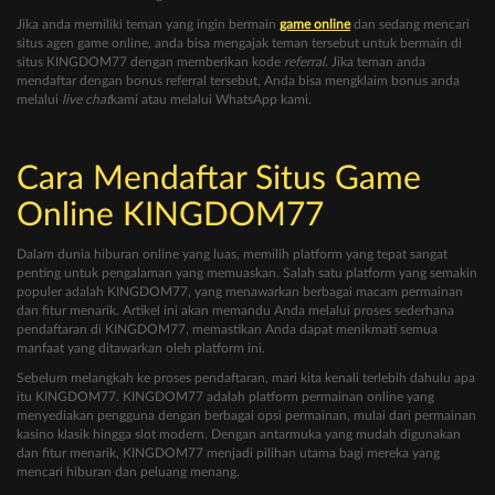
Jika anda memiliki teman yang ingin bermain
game online
dan sedang mencari
situs agen game online, anda bisa mengajak teman tersebut untuk bermain di
situs KINGDOM77 dengan memberikan kode
referral
. Jika teman anda
mendaftar dengan bonus referral tersebut, Anda bisa mengklaim bonus anda
melalui
live chat
kami atau melalui WhatsApp kami.
Cara Mendaftar Situs Game
Online KINGDOM77
Dalam dunia hiburan online yang luas, memilih platform yang tepat sangat
penting untuk pengalaman yang memuaskan. Salah satu platform yang semakin
populer adalah KINGDOM77, yang menawarkan berbagai macam permainan
dan fitur menarik. Artikel ini akan memandu Anda melalui proses sederhana
pendaftaran di KINGDOM77, memastikan Anda dapat menikmati semua
manfaat yang ditawarkan oleh platform ini.
Sebelum melangkah ke proses pendaftaran, mari kita kenali terlebih dahulu apa
itu KINGDOM77. KINGDOM77 adalah platform permainan online yang
menyediakan pengguna dengan berbagai opsi permainan, mulai dari permainan
kasino klasik hingga slot modern. Dengan antarmuka yang mudah digunakan
dan fitur menarik, KINGDOM77 menjadi pilihan utama bagi mereka yang
mencari hiburan dan peluang menang.