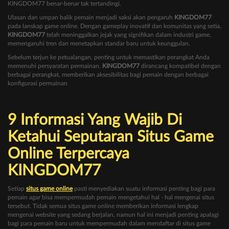
KINGDOM77 benar-benar tak tertandingi.
Ulasan dan umpan balik pemain menjadi saksi akan pengaruh
KINGDOM77
pada lanskap game online. Dengan gameplay inovatif dan komunitas yang setia,
KINGDOM77
telah meninggalkan jejak yang signifikan dalam industri game,
memengaruhi tren dan menetapkan standar baru untuk keunggulan.
Sebelum terjun ke petualangan, penting untuk memastikan perangkat Anda
memenuhi persyaratan permainan.
KINGDOM77
dirancang kompatibel dengan
berbagai perangkat, memberikan aksesibilitas bagi pemain dengan berbagai
konfigurasi permainan
9 Informasi Yang Wajib Di
Ketahui Seputaran Situs Game
Online Terpercaya
KINGDOM77
Setiap
situs game online
pasti menyediakan suatu informasi penting bagi para
pemain agar bisa mempermudah pemain mengetahui hal - hal mengenai situs
tersebut. Tidak semua situs game online memberikan informasi lengkap
mengenai website yang sedang berjalan, namun hal ini menjadi penting apalagi
bagi para pemain baru untuk mempermudah dalam mendaftar di situs game