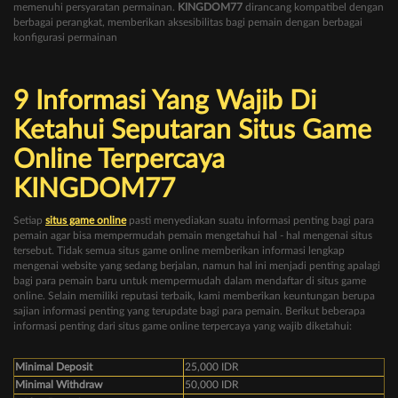
memenuhi persyaratan permainan.
KINGDOM77
dirancang kompatibel dengan
berbagai perangkat, memberikan aksesibilitas bagi pemain dengan berbagai
konfigurasi permainan
9 Informasi Yang Wajib Di
Ketahui Seputaran Situs Game
Online Terpercaya
KINGDOM77
Setiap
situs game online
pasti menyediakan suatu informasi penting bagi para
pemain agar bisa mempermudah pemain mengetahui hal - hal mengenai situs
tersebut. Tidak semua situs game online memberikan informasi lengkap
mengenai website yang sedang berjalan, namun hal ini menjadi penting apalagi
bagi para pemain baru untuk mempermudah dalam mendaftar di situs game
online. Selain memiliki reputasi terbaik, kami memberikan keuntungan berupa
sajian informasi penting yang terupdate bagi para pemain. Berikut beberapa
informasi penting dari situs game online terpercaya yang wajib diketahui:
Minimal Deposit
25,000 IDR
Minimal Withdraw
50,000 IDR