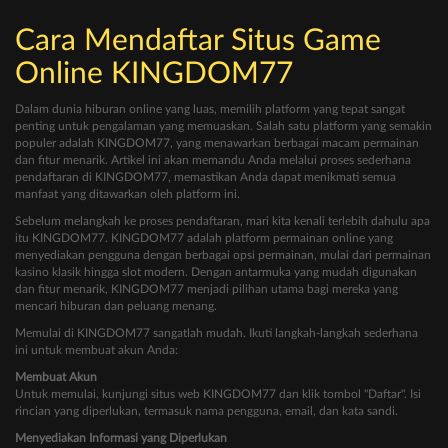
Cara Mendaftar Situs Game
Online KINGDOM77
Dalam dunia hiburan online yang luas, memilih platform yang tepat sangat
penting untuk pengalaman yang memuaskan. Salah satu platform yang semakin
populer adalah KINGDOM77, yang menawarkan berbagai macam permainan
dan fitur menarik. Artikel ini akan memandu Anda melalui proses sederhana
pendaftaran di KINGDOM77, memastikan Anda dapat menikmati semua
manfaat yang ditawarkan oleh platform ini.
Sebelum melangkah ke proses pendaftaran, mari kita kenali terlebih dahulu apa
itu KINGDOM77. KINGDOM77 adalah platform permainan online yang
menyediakan pengguna dengan berbagai opsi permainan, mulai dari permainan
kasino klasik hingga slot modern. Dengan antarmuka yang mudah digunakan
dan fitur menarik, KINGDOM77 menjadi pilihan utama bagi mereka yang
mencari hiburan dan peluang menang.
Memulai di KINGDOM77 sangatlah mudah. Ikuti langkah-langkah sederhana
ini untuk membuat akun Anda:
Membuat Akun
Untuk memulai, kunjungi situs web KINGDOM77 dan klik tombol "Daftar". Isi
rincian yang diperlukan, termasuk nama pengguna, email, dan kata sandi.
Menyediakan Informasi yang Diperlukan