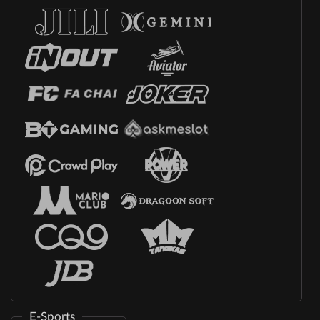
E-Sports