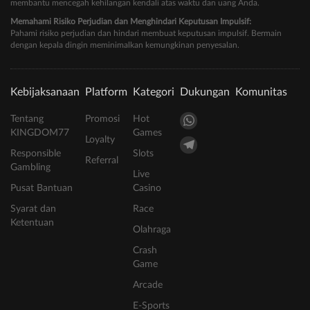
membantu mencegah kehilangan kendali atas waktu dan uang Anda.
Memahami Risiko Perjudian dan Menghindari Keputusan Impulsif:
Pahami risiko perjudian dan hindari membuat keputusan impulsif. Bermain
dengan kepala dingin meminimalkan kemungkinan penyesalan.
Kebijaksanaan
Platform
Kategori
Dukungan
Komunitas
Tentang
Promosi
Hot
KINGDOM77
Games
Loyalty
Responsible
Slots
Referral
Gambling
Live
Pusat Bantuan
Casino
Syarat dan
Race
Ketentuan
Olahraga
Crash
Game
Arcade
E-Sports