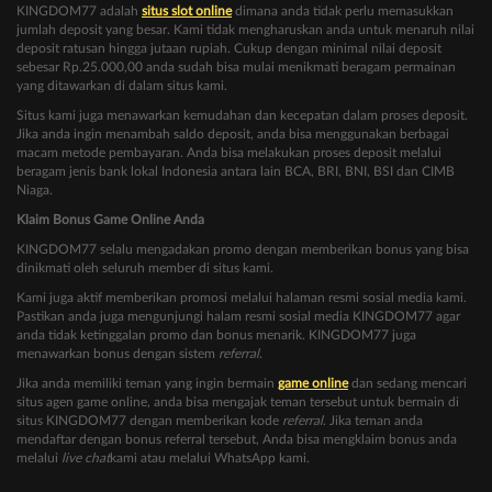
KINGDOM77 adalah
situs slot online
dimana anda tidak perlu memasukkan
jumlah deposit yang besar. Kami tidak mengharuskan anda untuk menaruh nilai
deposit ratusan hingga jutaan rupiah. Cukup dengan minimal nilai deposit
sebesar Rp.25.000,00 anda sudah bisa mulai menikmati beragam permainan
yang ditawarkan di dalam situs kami.
Situs kami juga menawarkan kemudahan dan kecepatan dalam proses deposit.
Jika anda ingin menambah saldo deposit, anda bisa menggunakan berbagai
macam metode pembayaran. Anda bisa melakukan proses deposit melalui
beragam jenis bank lokal Indonesia antara lain BCA, BRI, BNI, BSI dan CIMB
Niaga.
Klaim Bonus Game Online Anda
KINGDOM77 selalu mengadakan promo dengan memberikan bonus yang bisa
dinikmati oleh seluruh member di situs kami.
Kami juga aktif memberikan promosi melalui halaman resmi sosial media kami.
Pastikan anda juga mengunjungi halam resmi sosial media KINGDOM77 agar
anda tidak ketinggalan promo dan bonus menarik. KINGDOM77 juga
menawarkan bonus dengan sistem
referral
.
Jika anda memiliki teman yang ingin bermain
game online
dan sedang mencari
situs agen game online, anda bisa mengajak teman tersebut untuk bermain di
situs KINGDOM77 dengan memberikan kode
referral
. Jika teman anda
mendaftar dengan bonus referral tersebut, Anda bisa mengklaim bonus anda
melalui
live chat
kami atau melalui WhatsApp kami.