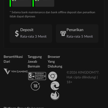
* Selama bank maintenance dan bank offline deposit dan penarikan
tidak dapat diproses
Deposit
Penarikan
Rata-rata 3 Menit
Rata-rata 5 Menit
Bersertifikasi
Tanggung
Browser
Dari
Jawab
Yang
Bermain
Didukung
©2026 KINGDOM77.
Hak cipta dilindungi |
18+