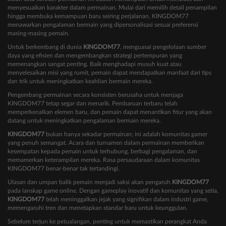
menyesuaikan karakter dalam permainan. Mulai dari memilih detail penampilan
hingga membuka kemampuan baru seiring perjalanan, KINGDOM77
menawarkan pengalaman bermain yang dipersonalisasi sesuai preferensi
masing-masing pemain.
Untuk berkembang di dunia
KINGDOM77
, menguasai pengelolaan sumber
daya yang efisien dan mengembangkan strategi pertempuran yang
memenangkan sangat penting. Baik menghadapi musuh kuat atau
menyelesaikan misi yang rumit, pemain dapat mendapatkan manfaat dari tips
dan trik untuk meningkatkan keahlian bermain mereka.
Pengembang permainan secara konsisten berusaha untuk menjaga
KINGDOM77 tetap segar dan menarik. Pembaruan terbaru telah
memperkenalkan elemen baru, dan pemain dapat menantikan fitur yang akan
datang untuk meningkatkan pengalaman bermain mereka.
KINGDOM77
bukan hanya sekadar permainan; ini adalah komunitas gamer
yang penuh semangat. Acara dan turnamen dalam permainan memberikan
kesempatan kepada pemain untuk terhubung, berbagi pengalaman, dan
memamerkan keterampilan mereka. Rasa persaudaraan dalam komunitas
KINGDOM77 benar-benar tak tertandingi.
Ulasan dan umpan balik pemain menjadi saksi akan pengaruh
KINGDOM77
pada lanskap game online. Dengan gameplay inovatif dan komunitas yang setia,
KINGDOM77
telah meninggalkan jejak yang signifikan dalam industri game,
memengaruhi tren dan menetapkan standar baru untuk keunggulan.
Sebelum terjun ke petualangan, penting untuk memastikan perangkat Anda