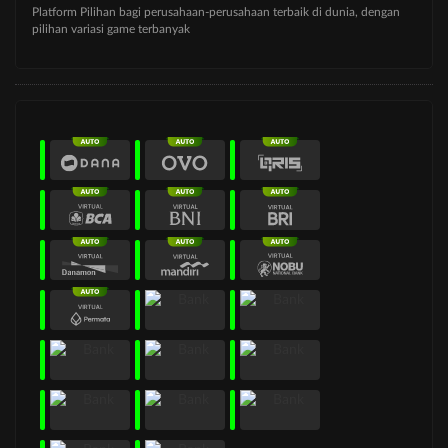
Platform Pilihan bagi perusahaan-perusahaan terbaik di dunia, dengan
pilihan variasi game terbanyak