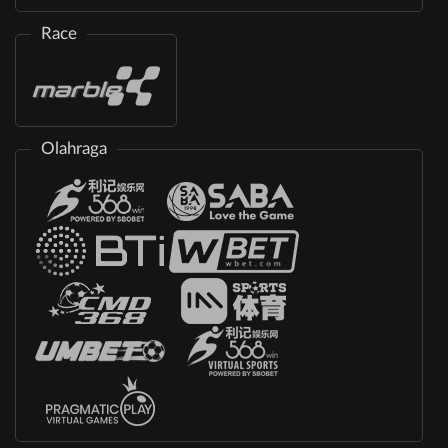
Race
Olahraga