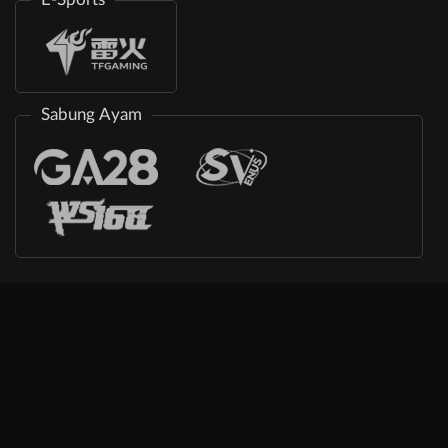
Sabung Ayam