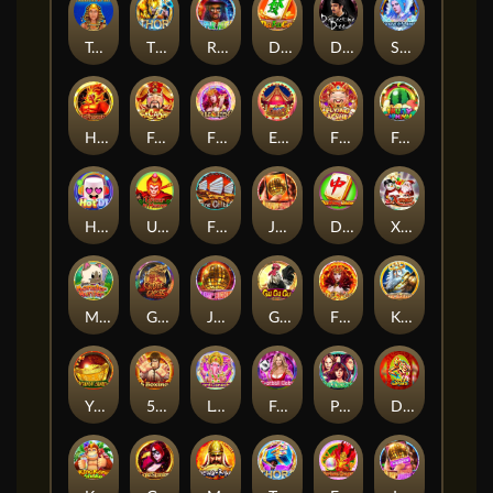
Treasure of Seti
Thor
Rave High
Da Fa Cai
Detective Dee
Snow Queen
Hephaestus
Fa Cai Shen
Fire Queen2
Ecstatic Circus
Flying Cai Shen
Fruity Carnival
Hot DJ
Uproar In Heaven
Fire Chibi 2
Jumping Mobile
Da Hong Zhong
Xmas
Monster Hunter
God Of Chess
Jump Higher
GuGuGu
Fire Queen
King of Atlantis
Yuan Bao
5 Boxing
Lord Ganesha
Football Baby
Pub Tycoon
Double Happiness