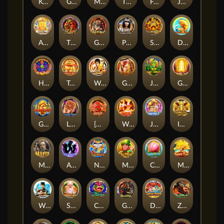
King Kong Shake
Gold Stealer
Myeong-ryang
Thor 2
Fortune Dragon
Jump Higher Mobile
Apsaras
The Beast War
God of War M
Pharaoh's Gold
Super5
Dragon Koi
Hot Spin
Treasure House
Watah Master 2
Gu Gu Gu 2 M
Jin Bi Hui Huang
Greek Gods
Golden Dragon Club
Lucky Bats M
[888]
Won Won Won
Jump High 2
Invincible Elephant
Mafia
All Wilds
Ninja Raccoon
Mr. Miser
Cricket Fever
Money Tree
Watah Master
Shou-Xin
Chameleon
God of War
Dollar Bomb
ZhongKui