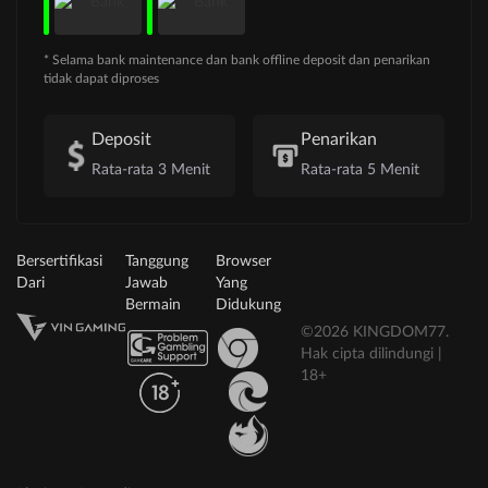
* Selama bank maintenance dan bank offline deposit dan penarikan
tidak dapat diproses
Deposit
Penarikan
Rata-rata 3 Menit
Rata-rata 5 Menit
Bersertifikasi
Tanggung
Browser
Dari
Jawab
Yang
Bermain
Didukung
©2026 KINGDOM77.
Hak cipta dilindungi |
18+