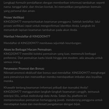
Lengkapi formulir pendaftaran dengan memberikan informasi tambahan seperti
nama, tanggal lahir, dan rincian kontak. Ini memastikan pengalaman bermain
yang personal dan aman.
Proses Verifikasi
KINGDOM77 memprioritaskan keamanan pengguna. Setelah terdaftar, lalui
proses verifikasi cepat untuk mengonfirmasi identitas Anda. Langkah ini
menambah lapisan keamanan tambahan pada akun Anda.
Manfaat Mendaftar di KINGDOM77
Mendaftar di KINGDOM77 membawa sejumlah keuntungan:
Akses ke Berbagai Macam Permainan:
KINGDOM77 memiliki koleksi permainan yang luas, memenuhi berbagai
preferensi. Dari permainan kartu klasik hingga slot modern, ada sesuatu untuk
semua orang.
Penawaran Promosi dan Bonus:
Nikmati promosi eksklusif dan bonus saat mendaftar. KINGDOM77 menghargai
para pemainnya dan memastikan mereka mendapatkan imbalan atas loyalitas
mereka.
Khawatir tentang keamanan informasi pribadi dan transaksi Anda?
KINGDOM77 menggunakan langkah-langkah keamanan canggih, termasuk
enkripsi SSL, untuk melindungi data Anda. Selain itu, platform ini
mempromosikan permainan bertanggung jawab, mendorong pengguna untuk
menetapkan batas dan menikmati pengalaman dengan bijak.