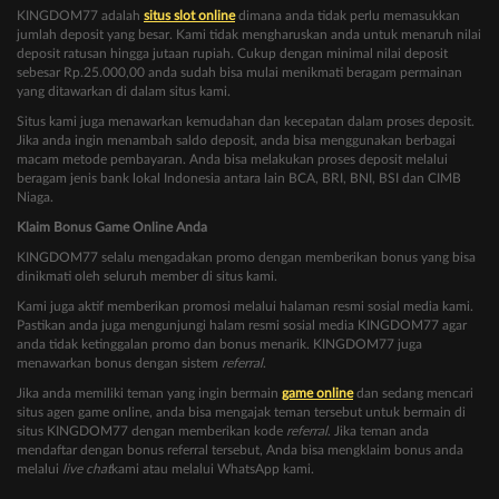
KINGDOM77 adalah
situs slot online
dimana anda tidak perlu memasukkan
jumlah deposit yang besar. Kami tidak mengharuskan anda untuk menaruh nilai
deposit ratusan hingga jutaan rupiah. Cukup dengan minimal nilai deposit
sebesar Rp.25.000,00 anda sudah bisa mulai menikmati beragam permainan
yang ditawarkan di dalam situs kami.
Situs kami juga menawarkan kemudahan dan kecepatan dalam proses deposit.
Jika anda ingin menambah saldo deposit, anda bisa menggunakan berbagai
macam metode pembayaran. Anda bisa melakukan proses deposit melalui
beragam jenis bank lokal Indonesia antara lain BCA, BRI, BNI, BSI dan CIMB
Niaga.
Klaim Bonus Game Online Anda
KINGDOM77 selalu mengadakan promo dengan memberikan bonus yang bisa
dinikmati oleh seluruh member di situs kami.
Kami juga aktif memberikan promosi melalui halaman resmi sosial media kami.
Pastikan anda juga mengunjungi halam resmi sosial media KINGDOM77 agar
anda tidak ketinggalan promo dan bonus menarik. KINGDOM77 juga
menawarkan bonus dengan sistem
referral
.
Jika anda memiliki teman yang ingin bermain
game online
dan sedang mencari
situs agen game online, anda bisa mengajak teman tersebut untuk bermain di
situs KINGDOM77 dengan memberikan kode
referral
. Jika teman anda
mendaftar dengan bonus referral tersebut, Anda bisa mengklaim bonus anda
melalui
live chat
kami atau melalui WhatsApp kami.