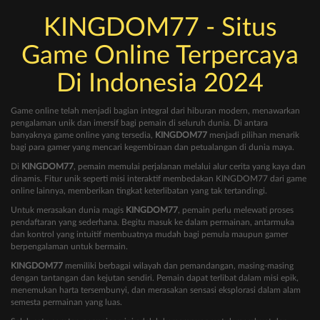
KINGDOM77 - Situs
Game Online Terpercaya
Di Indonesia 2024
Game online telah menjadi bagian integral dari hiburan modern, menawarkan
pengalaman unik dan imersif bagi pemain di seluruh dunia. Di antara
banyaknya game online yang tersedia,
KINGDOM77
menjadi pilihan menarik
bagi para gamer yang mencari kegembiraan dan petualangan di dunia maya.
Di
KINGDOM77
, pemain memulai perjalanan melalui alur cerita yang kaya dan
dinamis. Fitur unik seperti misi interaktif membedakan KINGDOM77 dari game
online lainnya, memberikan tingkat keterlibatan yang tak tertandingi.
Untuk merasakan dunia magis
KINGDOM77
, pemain perlu melewati proses
pendaftaran yang sederhana. Begitu masuk ke dalam permainan, antarmuka
dan kontrol yang intuitif membuatnya mudah bagi pemula maupun gamer
berpengalaman untuk bermain.
KINGDOM77
memiliki berbagai wilayah dan pemandangan, masing-masing
dengan tantangan dan kejutan sendiri. Pemain dapat terlibat dalam misi epik,
menemukan harta tersembunyi, dan merasakan sensasi eksplorasi dalam alam
semesta permainan yang luas.