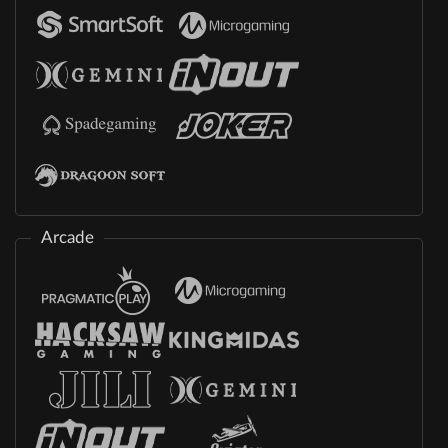
Arcade