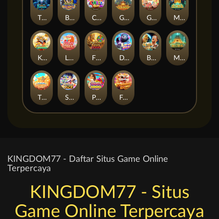
THRONE OF POSEIDON
BATTLE OF ALLIANCE
Color Bingo
GEMS MINER
GOD OF FORTUNE 2
MASTER OF GOLD MINER 2
KUNG FU LEOPARD
LUCKY TIGER
FORTUNE GEMS 2000
DJ SEAL
Book of Egypt
MASTER OF GOLD MINER
TREASURES OF EGYPT
SUPREME ACE
PINATA 1000
Fortune Lion
KINGDOM77 - Daftar Situs Game Online
Terpercaya
KINGDOM77 - Situs
Game Online Terpercaya