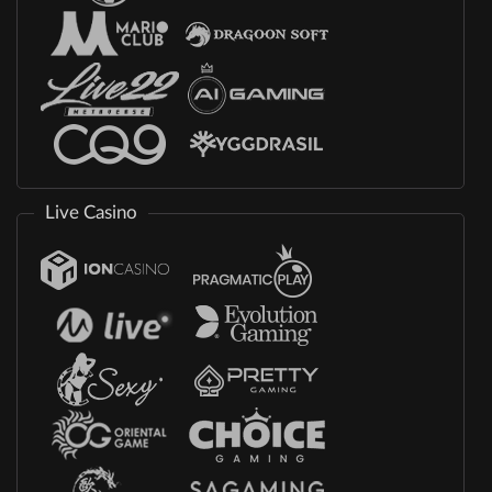
Live Casino