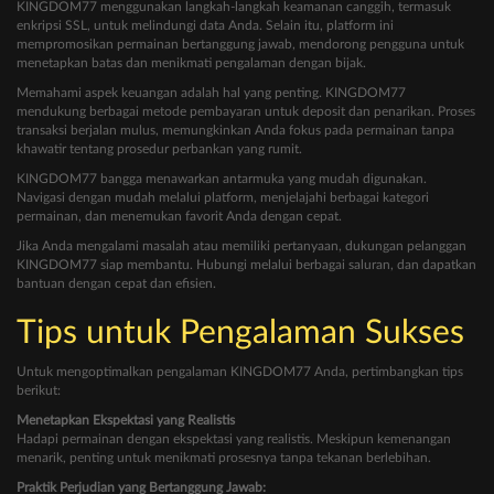
KINGDOM77 menggunakan langkah-langkah keamanan canggih, termasuk
enkripsi SSL, untuk melindungi data Anda. Selain itu, platform ini
mempromosikan permainan bertanggung jawab, mendorong pengguna untuk
menetapkan batas dan menikmati pengalaman dengan bijak.
Memahami aspek keuangan adalah hal yang penting. KINGDOM77
mendukung berbagai metode pembayaran untuk deposit dan penarikan. Proses
transaksi berjalan mulus, memungkinkan Anda fokus pada permainan tanpa
khawatir tentang prosedur perbankan yang rumit.
KINGDOM77 bangga menawarkan antarmuka yang mudah digunakan.
Navigasi dengan mudah melalui platform, menjelajahi berbagai kategori
permainan, dan menemukan favorit Anda dengan cepat.
Jika Anda mengalami masalah atau memiliki pertanyaan, dukungan pelanggan
KINGDOM77 siap membantu. Hubungi melalui berbagai saluran, dan dapatkan
bantuan dengan cepat dan efisien.
Tips untuk Pengalaman Sukses
Untuk mengoptimalkan pengalaman KINGDOM77 Anda, pertimbangkan tips
berikut:
Menetapkan Ekspektasi yang Realistis
Hadapi permainan dengan ekspektasi yang realistis. Meskipun kemenangan
menarik, penting untuk menikmati prosesnya tanpa tekanan berlebihan.
Praktik Perjudian yang Bertanggung Jawab: