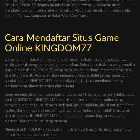
situs KINGDOM77 dengan memberikan kode
referral
. Jika teman anda
mendaftar dengan bonus referral tersebut, Anda bisa mengklaim bonus anda
melalui
live chat
kami atau melalui WhatsApp kami.
Cara Mendaftar Situs Game
Online KINGDOM77
Dalam dunia hiburan online yang luas, memilih platform yang tepat sangat
penting untuk pengalaman yang memuaskan. Salah satu platform yang semakin
populer adalah KINGDOM77, yang menawarkan berbagai macam permainan
dan fitur menarik. Artikel ini akan memandu Anda melalui proses sederhana
pendaftaran di KINGDOM77, memastikan Anda dapat menikmati semua
manfaat yang ditawarkan oleh platform ini.
Sebelum melangkah ke proses pendaftaran, mari kita kenali terlebih dahulu apa
itu KINGDOM77. KINGDOM77 adalah platform permainan online yang
menyediakan pengguna dengan berbagai opsi permainan, mulai dari permainan
kasino klasik hingga slot modern. Dengan antarmuka yang mudah digunakan
dan fitur menarik, KINGDOM77 menjadi pilihan utama bagi mereka yang
mencari hiburan dan peluang menang.
Memulai di KINGDOM77 sangatlah mudah. Ikuti langkah-langkah sederhana
ini untuk membuat akun Anda: