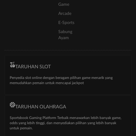
Game
Arcade
E-Sports
Sabung
Ayam
TARUHAN SLOT
Penyedia slot online dengan beragam pilihan game menarik yang
memudahkan pemain untuk mencapai jackpot
TARUHAN OLAHRAGA
Sportsbook Gaming Platform Terbaik menawarkan lebih banyak game,
odds yang lebih tinggi, dan menyediakan pilihan yang lebih banyak
untuk pemain.