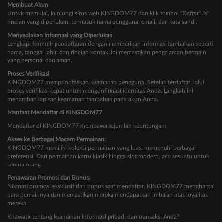
Membuat Akun
Untuk memulai, kunjungi situs web KINGDOM77 dan klik tombol "Daftar". Isi
rincian yang diperlukan, termasuk nama pengguna, email, dan kata sandi.
Menyediakan Informasi yang Diperlukan
Lengkapi formulir pendaftaran dengan memberikan informasi tambahan seperti
nama, tanggal lahir, dan rincian kontak. Ini memastikan pengalaman bermain
yang personal dan aman.
Proses Verifikasi
KINGDOM77 memprioritaskan keamanan pengguna. Setelah terdaftar, lalui
proses verifikasi cepat untuk mengonfirmasi identitas Anda. Langkah ini
menambah lapisan keamanan tambahan pada akun Anda.
Manfaat Mendaftar di KINGDOM77
Mendaftar di KINGDOM77 membawa sejumlah keuntungan:
Akses ke Berbagai Macam Permainan:
KINGDOM77 memiliki koleksi permainan yang luas, memenuhi berbagai
preferensi. Dari permainan kartu klasik hingga slot modern, ada sesuatu untuk
semua orang.
Penawaran Promosi dan Bonus:
Nikmati promosi eksklusif dan bonus saat mendaftar. KINGDOM77 menghargai
para pemainnya dan memastikan mereka mendapatkan imbalan atas loyalitas
mereka.
Khawatir tentang keamanan informasi pribadi dan transaksi Anda?