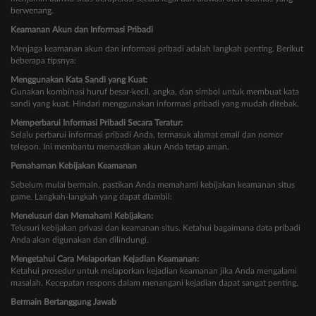
berwenang.
Keamanan Akun dan Informasi Pribadi
Menjaga keamanan akun dan informasi pribadi adalah langkah penting. Berikut
beberapa tipsnya:
Menggunakan Kata Sandi yang Kuat:
Gunakan kombinasi huruf besar-kecil, angka, dan simbol untuk membuat kata
sandi yang kuat. Hindari menggunakan informasi pribadi yang mudah ditebak.
Memperbarui Informasi Pribadi Secara Teratur:
Selalu perbarui informasi pribadi Anda, termasuk alamat email dan nomor
telepon. Ini membantu memastikan akun Anda tetap aman.
Pemahaman Kebijakan Keamanan
Sebelum mulai bermain, pastikan Anda memahami kebijakan keamanan situs
game. Langkah-langkah yang dapat diambil:
Menelusuri dan Memahami Kebijakan:
Telusuri kebijakan privasi dan keamanan situs. Ketahui bagaimana data pribadi
Anda akan digunakan dan dilindungi.
Mengetahui Cara Melaporkan Kejadian Keamanan:
Ketahui prosedur untuk melaporkan kejadian keamanan jika Anda mengalami
masalah. Kecepatan respons dalam menangani kejadian dapat sangat penting.
Bermain Bertanggung Jawab