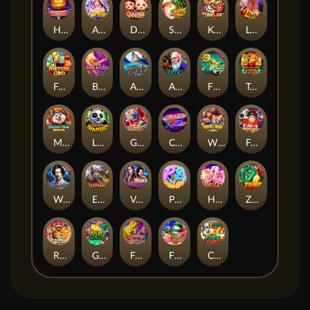
Halloween
Athena
Double Happiness
Santa Claus
Kung Hei
Love
Fortune God
Burlesque 2
Aurora Wolf
Alchemy
Fish Prawn Crab
Tomb Treasure
MASTER HAHA
Lucky Panda
Glorious Kingdom
Crazy 777
Who's The Boss
Fa Fa Monkey
Werewolf
Elephant
Vampire
PS Club
Hand Of God
ZUMA
Rat of Wealth
GOLDEN JADE
FANTASY - SOUTHEAST ASIA
FEATURE BUY・CHRISTMAS EXPRESS
Chef Husky