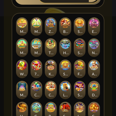
MAHJONG WAYS 3+
MAHJONG：ORIGIN
ZEUS OF OLYMPUS
BOUNTY EXPRESS
SUPER GEMS
ELECTRIC ZEUS
MAHJONG: ORIGIN 2
MAHJONG WAYS 3
TREASURES OF AZTEC Z
Horde 2 Winter
SUPER AWESOME
NECROMANCER SHA
What The FA
777
KNIGHT ARTHUR
SUPER GEMS 2
For The Horde
ATHENA LUCKY SPREAD
MYSTIC LEGEND 2
CUBE?
CAISHEN-LUCKY SPREAD
LUCKY ACE 2
Super Win
Deng Deng