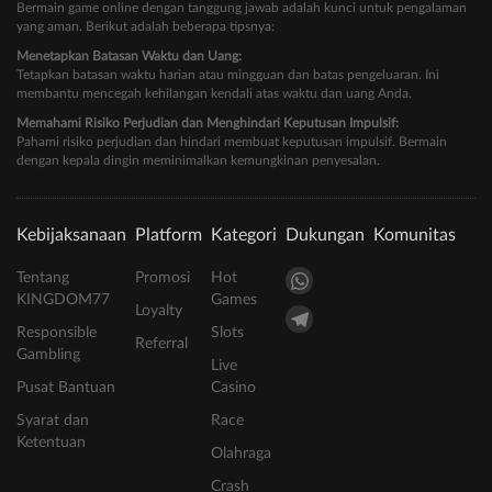
Bermain game online dengan tanggung jawab adalah kunci untuk pengalaman
yang aman. Berikut adalah beberapa tipsnya:
Menetapkan Batasan Waktu dan Uang:
Tetapkan batasan waktu harian atau mingguan dan batas pengeluaran. Ini
membantu mencegah kehilangan kendali atas waktu dan uang Anda.
Memahami Risiko Perjudian dan Menghindari Keputusan Impulsif:
Pahami risiko perjudian dan hindari membuat keputusan impulsif. Bermain
dengan kepala dingin meminimalkan kemungkinan penyesalan.
Kebijaksanaan
Platform
Kategori
Dukungan
Komunitas
Tentang
Promosi
Hot
KINGDOM77
Games
Loyalty
Responsible
Slots
Referral
Gambling
Live
Pusat Bantuan
Casino
Syarat dan
Race
Ketentuan
Olahraga
Crash