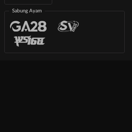
Sabung Ayam