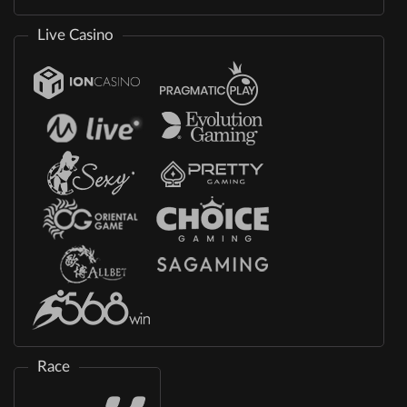
Live Casino
Race