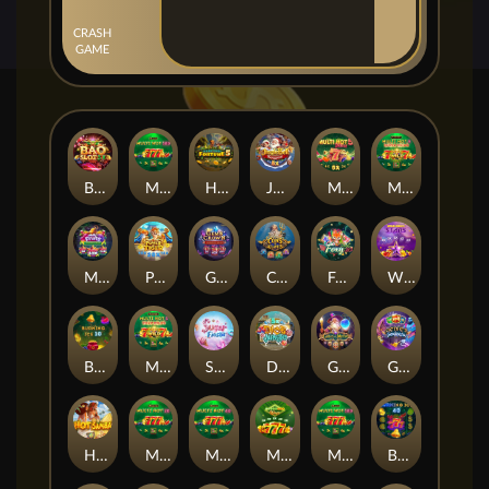
CRASH
GAME
Bao Slot 5X
Multi Hot 100
Habesha Fortune 5
Jingle Bell Bonanza
Multi Hot 5 Deluxe
Multi Hot 5 Super Wilds
Multi Fruits Charging Wilds
Power Of Tiger
Gems Crown Charging Wilds
Coins Of Atlantis
Foxy Hot 20
WildMultiStar
Burning Ice 10
Multi Hot 5 Burn Wilds
Sugar Fiesta
Dice Jungle
Gates Of Merlyn
Genie's Bonanza
HotSamba
Multi Hot 20
Multi Hot 40
Multi Hot Ways
Multi Hot 10
Burning Ice 40