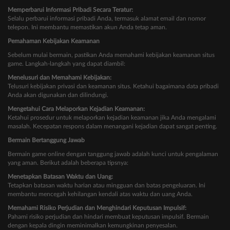
Memperbarui Informasi Pribadi Secara Teratur:
Selalu perbarui informasi pribadi Anda, termasuk alamat email dan nomor
telepon. Ini membantu memastikan akun Anda tetap aman.
Pemahaman Kebijakan Keamanan
Sebelum mulai bermain, pastikan Anda memahami kebijakan keamanan situs
game. Langkah-langkah yang dapat diambil:
Menelusuri dan Memahami Kebijakan:
Telusuri kebijakan privasi dan keamanan situs. Ketahui bagaimana data pribadi
Anda akan digunakan dan dilindungi.
Mengetahui Cara Melaporkan Kejadian Keamanan:
Ketahui prosedur untuk melaporkan kejadian keamanan jika Anda mengalami
masalah. Kecepatan respons dalam menangani kejadian dapat sangat penting.
Bermain Bertanggung Jawab
Bermain game online dengan tanggung jawab adalah kunci untuk pengalaman
yang aman. Berikut adalah beberapa tipsnya:
Menetapkan Batasan Waktu dan Uang:
Tetapkan batasan waktu harian atau mingguan dan batas pengeluaran. Ini
membantu mencegah kehilangan kendali atas waktu dan uang Anda.
Memahami Risiko Perjudian dan Menghindari Keputusan Impulsif:
Pahami risiko perjudian dan hindari membuat keputusan impulsif. Bermain
dengan kepala dingin meminimalkan kemungkinan penyesalan.