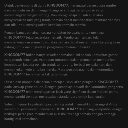
Untuk berkembang di dunia
KINGDOM77
, menguasai pengelolaan sumber
daya yang efisien dan mengembangkan strategi pertempuran yang
memenangkan sangat penting. Baik menghadapi musuh kuat atau
menyelesaikan misi yang rumit, pemain dapat mendapatkan manfaat dari tips
dan trik untuk meningkatkan keahlian bermain mereka.
Pengembang permainan secara konsisten berusaha untuk menjaga
KINGDOM77 tetap segar dan menarik. Pembaruan terbaru telah
memperkenalkan elemen baru, dan pemain dapat menantikan fitur yang akan
datang untuk meningkatkan pengalaman bermain mereka.
KINGDOM77
bukan hanya sekadar permainan; ini adalah komunitas gamer
yang penuh semangat. Acara dan turnamen dalam permainan memberikan
kesempatan kepada pemain untuk terhubung, berbagi pengalaman, dan
memamerkan keterampilan mereka. Rasa persaudaraan dalam komunitas
KINGDOM77 benar-benar tak tertandingi.
Ulasan dan umpan balik pemain menjadi saksi akan pengaruh
KINGDOM77
pada lanskap game online. Dengan gameplay inovatif dan komunitas yang setia,
KINGDOM77
telah meninggalkan jejak yang signifikan dalam industri game,
memengaruhi tren dan menetapkan standar baru untuk keunggulan.
Sebelum terjun ke petualangan, penting untuk memastikan perangkat Anda
memenuhi persyaratan permainan.
KINGDOM77
dirancang kompatibel dengan
berbagai perangkat, memberikan aksesibilitas bagi pemain dengan berbagai
konfigurasi permainan