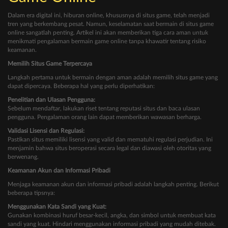
Dalam era digital ini, hiburan online, khususnya di situs game, telah menjadi
tren yang berkembang pesat. Namun, keselamatan saat bermain di situs game
online sangatlah penting. Artikel ini akan memberikan tiga cara aman untuk
menikmati pengalaman bermain game online tanpa khawatir tentang risiko
keamanan.
Memilih Situs Game Terpercaya
Langkah pertama untuk bermain dengan aman adalah memilih situs game yang
dapat dipercaya. Beberapa hal yang perlu diperhatikan:
Penelitian dan Ulasan Pengguna:
Sebelum mendaftar, lakukan riset tentang reputasi situs dan baca ulasan
pengguna. Pengalaman orang lain dapat memberikan wawasan berharga.
Validasi Lisensi dan Regulasi:
Pastikan situs memiliki lisensi yang valid dan mematuhi regulasi perjudian. Ini
menjamin bahwa situs beroperasi secara legal dan diawasi oleh otoritas yang
berwenang.
Keamanan Akun dan Informasi Pribadi
Menjaga keamanan akun dan informasi pribadi adalah langkah penting. Berikut
beberapa tipsnya:
Menggunakan Kata Sandi yang Kuat:
Gunakan kombinasi huruf besar-kecil, angka, dan simbol untuk membuat kata
sandi yang kuat. Hindari menggunakan informasi pribadi yang mudah ditebak.