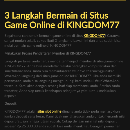
3 Langkah Bermain di Situs
Game Online di KINGDOM77
Bagaimana cara untuk bermain game online di situs
KINGDOM77
? Caranya
sangat mudah sekali, cukup ikuti 3 langkah dibawah ini dan anda sudah bisa
mulai bermain game online di KINGDOM77
Melakukan Proses Pendaftaran Member di KINGDOM77
Langkah pertama, anda harus mendaftar menjadi member di situs game online
KINGDOM77. Anda bisa mendaftar melalui perangkat komputer atau dari
smartphone
anda. Anda bisa memanfaatkan fitur
live chat
menggunakan
WhatsApp langsung dari situs game online KINGDOM77. Jika anda memiliki
pertanyaan, anda bisa langsung menghubungi kami melalui fitur WhatsApp
tersebut. Kami akan dengan senang hati siap membantu anda. Setelah Anda
terdaftar, Anda siap untuk ke tahapan selanjutnya yaitu untuk melakukan
deposit.
Deposit
KINGDOM77 adalah
situs slot online
dimana anda tidak perlu memasukkan
jumlah deposit yang besar. Kami tidak mengharuskan anda untuk menaruh nilai
deposit ratusan hingga jutaan rupiah. Cukup dengan minimal nilai deposit
sebesar Rp.25.000,00 anda sudah bisa mulai menikmati beragam permainan