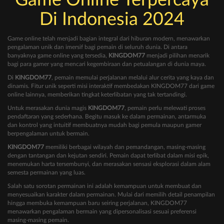
Game Online Terpercaya
Di Indonesia 2024
Game online telah menjadi bagian integral dari hiburan modern, menawarkan
pengalaman unik dan imersif bagi pemain di seluruh dunia. Di antara
banyaknya game online yang tersedia,
KINGDOM77
menjadi pilihan menarik
bagi para gamer yang mencari kegembiraan dan petualangan di dunia maya.
Di
KINGDOM77
, pemain memulai perjalanan melalui alur cerita yang kaya dan
dinamis. Fitur unik seperti misi interaktif membedakan KINGDOM77 dari game
online lainnya, memberikan tingkat keterlibatan yang tak tertandingi.
Untuk merasakan dunia magis
KINGDOM77
, pemain perlu melewati proses
pendaftaran yang sederhana. Begitu masuk ke dalam permainan, antarmuka
dan kontrol yang intuitif membuatnya mudah bagi pemula maupun gamer
berpengalaman untuk bermain.
KINGDOM77
memiliki berbagai wilayah dan pemandangan, masing-masing
dengan tantangan dan kejutan sendiri. Pemain dapat terlibat dalam misi epik,
menemukan harta tersembunyi, dan merasakan sensasi eksplorasi dalam alam
semesta permainan yang luas.
Salah satu sorotan permainan ini adalah kemampuan untuk membuat dan
menyesuaikan karakter dalam permainan. Mulai dari memilih detail penampilan
hingga membuka kemampuan baru seiring perjalanan, KINGDOM77
menawarkan pengalaman bermain yang dipersonalisasi sesuai preferensi
masing-masing pemain.