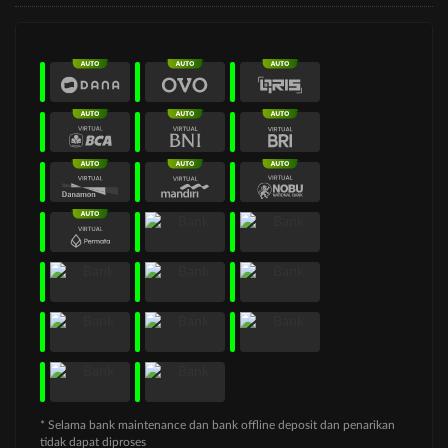
* Selama bank maintenance dan bank offline deposit dan penarikan
tidak dapat diproses