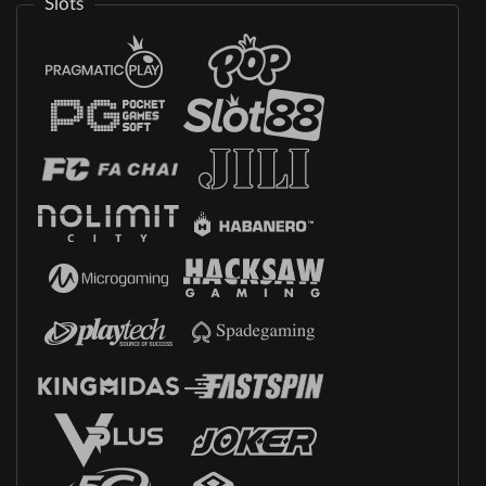
Slots