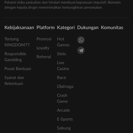
Pahami risiko perjudian dan hindari membuat keputusan impulsif. Bermain
dengan kepala dingin meminimalkan kemungkinan penyesalan.
Kebijaksanaan
Platform
Kategori
Dukungan
Komunitas
Tentang
Promosi
Hot
KINGDOM77
Games
Loyalty
Responsible
Slots
Referral
Gambling
Live
Pusat Bantuan
Casino
Syarat dan
Race
Ketentuan
Olahraga
Crash
Game
Arcade
E-Sports
Sabung