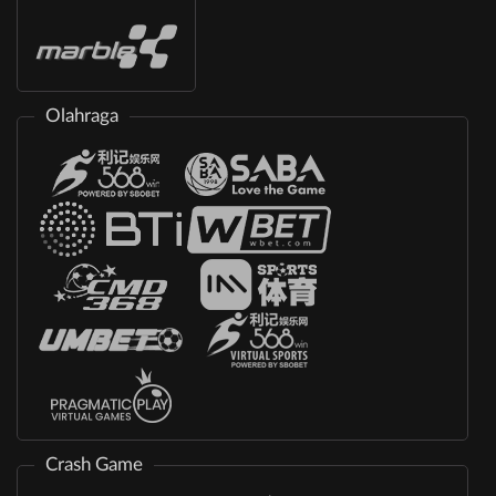
Olahraga
Crash Game