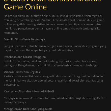
Game Online
Dalam era digital ini, hiburan online, khususnya di situs game, telah menjadi
tren yang berkembang pesat. Namun, keselamatan saat bermain di situs game
online sangatlah penting. Artikel ini akan memberikan tiga cara aman untuk
menikmati pengalaman bermain game online tanpa khawatir tentang risiko
keamanan.
Memilih Situs Game Terpercaya
Langkah pertama untuk bermain dengan aman adalah memilih situs game yang
dapat dipercaya. Beberapa hal yang perlu diperhatikan:
Penelitian dan Ulasan Pengguna:
Sebelum mendaftar, lakukan riset tentang reputasi situs dan baca ulasan
pengguna. Pengalaman orang lain dapat memberikan wawasan berharga.
Validasi Lisensi dan Regulasi:
Pastikan situs memiliki lisensi yang valid dan mematuhi regulasi perjudian. Ini
menjamin bahwa situs beroperasi secara legal dan diawasi oleh otoritas yang
berwenang.
Keamanan Akun dan Informasi Pribadi
Menjaga keamanan akun dan informasi pribadi adalah langkah penting. Berikut
beberapa tipsnya:
Menggunakan Kata Sandi yang Kuat: