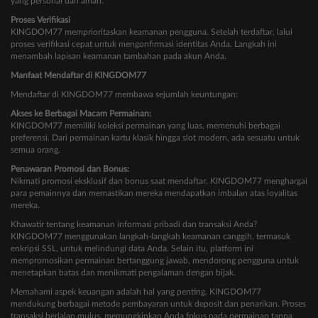
yang personal dan aman.
Proses Verifikasi
KINGDOM77 memprioritaskan keamanan pengguna. Setelah terdaftar, lalui
proses verifikasi cepat untuk mengonfirmasi identitas Anda. Langkah ini
menambah lapisan keamanan tambahan pada akun Anda.
Manfaat Mendaftar di KINGDOM77
Mendaftar di KINGDOM77 membawa sejumlah keuntungan:
Akses ke Berbagai Macam Permainan:
KINGDOM77 memiliki koleksi permainan yang luas, memenuhi berbagai
preferensi. Dari permainan kartu klasik hingga slot modern, ada sesuatu untuk
semua orang.
Penawaran Promosi dan Bonus:
Nikmati promosi eksklusif dan bonus saat mendaftar. KINGDOM77 menghargai
para pemainnya dan memastikan mereka mendapatkan imbalan atas loyalitas
mereka.
Khawatir tentang keamanan informasi pribadi dan transaksi Anda?
KINGDOM77 menggunakan langkah-langkah keamanan canggih, termasuk
enkripsi SSL, untuk melindungi data Anda. Selain itu, platform ini
mempromosikan permainan bertanggung jawab, mendorong pengguna untuk
menetapkan batas dan menikmati pengalaman dengan bijak.
Memahami aspek keuangan adalah hal yang penting. KINGDOM77
mendukung berbagai metode pembayaran untuk deposit dan penarikan. Proses
transaksi berjalan mulus, memungkinkan Anda fokus pada permainan tanpa