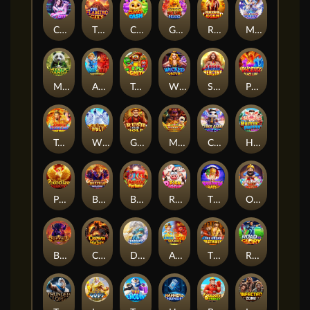
Cocktail City
THE FLAME CITY
Clucky Cash
GOLDEN TRAIN DELUXE
RHINO LEGEND
Magic Bingo Queen
Mystic Panda
Angel vs Devil Ultimate Goal Showdown
Triple Ignite
WICKED FORTUNE
SUPER HEROINE
Phoenix Blaze Link
Triple Supreme Xtreme Treasure
Wild Wolf Xtreme
Gold Rush
Mummy’s Treasure Quest
Cyber Rabbit
Huffin'and Puffin'Jackpot
Phoenix Link - Collection
Buffalo Triple Fury
Bao Zhu Fortune
RICH PIGGIES
The Hallowin Bats
Ore Rush: Cart Collector
BUFFALO LEGEND
Crown of Hades
Dragon's Blaze Link
ANGELVSDEVIL SEA DUEL
THE GREAT FIREFIGHTER
Road to Glory