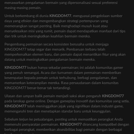
menawarkan pengalaman bermain yang dipersonalisasi sesuai preferensi
masing-masing pemain.
Untuk berkembang di dunia
KINGDOM77
, menguasai pengelolaan sumber
daya yang efisien dan mengembangkan strategi pertempuran yang
memenangkan sangat penting. Baik menghadapi musuh kuat atau
menyelesaikan misi yang rumit, pemain dapat mendapatkan manfaat dari tips
dan trik untuk meningkatkan keahlian bermain mereka.
Pengembang permainan secara konsisten berusaha untuk menjaga
KINGDOM77 tetap segar dan menarik. Pembaruan terbaru telah
memperkenalkan elemen baru, dan pemain dapat menantikan fitur yang akan
datang untuk meningkatkan pengalaman bermain mereka.
KINGDOM77
bukan hanya sekadar permainan; ini adalah komunitas gamer
yang penuh semangat. Acara dan turnamen dalam permainan memberikan
kesempatan kepada pemain untuk terhubung, berbagi pengalaman, dan
memamerkan keterampilan mereka. Rasa persaudaraan dalam komunitas
KINGDOM77 benar-benar tak tertandingi.
Ulasan dan umpan balik pemain menjadi saksi akan pengaruh
KINGDOM77
pada lanskap game online. Dengan gameplay inovatif dan komunitas yang setia,
KINGDOM77
telah meninggalkan jejak yang signifikan dalam industri game,
memengaruhi tren dan menetapkan standar baru untuk keunggulan.
Sebelum terjun ke petualangan, penting untuk memastikan perangkat Anda
memenuhi persyaratan permainan.
KINGDOM77
dirancang kompatibel dengan
berbagai perangkat, memberikan aksesibilitas bagi pemain dengan berbagai