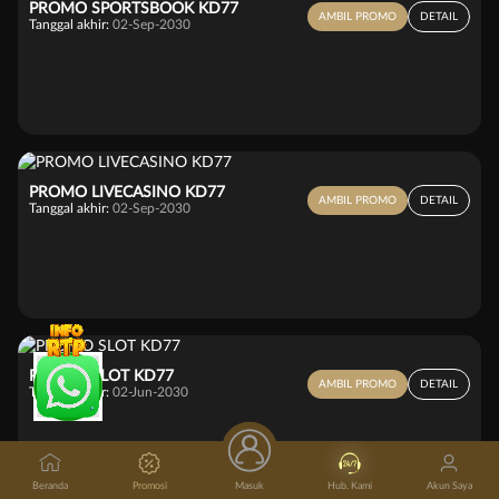
PROMO SPORTSBOOK KD77
AMBIL PROMO
DETAIL
Tanggal akhir:
02-Sep-2030
PROMO LIVECASINO KD77
AMBIL PROMO
DETAIL
Tanggal akhir:
02-Sep-2030
PROMO SLOT KD77
AMBIL PROMO
DETAIL
Tanggal akhir:
02-Jun-2030
Beranda
Promosi
Masuk
Hub. Kami
Akun Saya