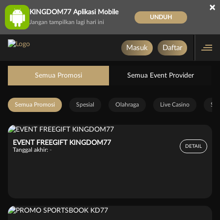
×
KINGDOM77 Aplikasi Mobile
UNDUH
Jangan tampilkan lagi hari ini
Masuk
Daftar
Semua Promosi
Semua Event Provider
Semua Promosi
Spesial
Olahraga
Live Casino
Slo
EVENT FREEGIFT KINGDOM77
DETAIL
Tanggal akhir:
-